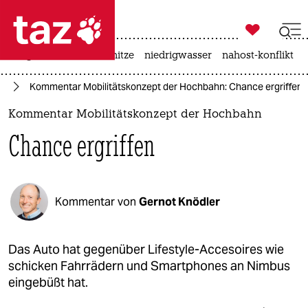

taz zahl ich
krieg in der ukraine
hitze
niedrigwasser
nahost-konflikt

taz zahl ich
rg
Kommentar Mobilitätskonzept der Hochbahn: Chance ergriffen
taz zahl ich
Kommentar Mobilitätskonzept der Hochbahn
themen
Chance ergriffen
politik
öko
Kommentar von
Gernot Knödler
gesellschaft
kultur
Das Auto hat gegenüber Lifestyle-Accesoires wie
schicken Fahrrädern und Smartphones an Nimbus
sport
eingebüßt hat.