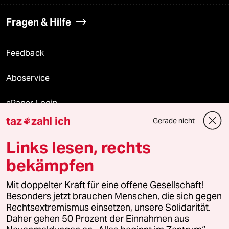
Fragen & Hilfe
Feedback
Aboservice
ePaper Login
taz
zahl ich
Gerade nicht

Downloads für Abonnierende
Links lesen, rechts
bekämpfen
© 2026 taz Verlags und Vertriebs GmbH
Alle Rechte vorbehalten. Bei rechtlichen Fragen oder für Genehmigungen
Mit doppelter Kraft für eine offene Gesellschaft!
wenden Sie sich bitte an
lizenzen@taz.de
Besonders jetzt brauchen Menschen, die sich gegen
Rechtsextremismus einsetzen, unsere Solidarität.
Daher gehen 50 Prozent der Einnahmen aus
Feedback
Redaktionsstatut
Kommune-Richtlinien
KI-