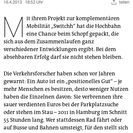
berlin
16.4.2013
18:52 Uhr
teilen
M
nord
it ihrem Projekt zur komplementären
Mobilität „Switchh“ hat die Hochbahn
wahrheit
eine Chance beim Schopf gepackt, die
verlag
sich aus dem Zusammenlaufen ganz
verschiedener Entwicklungen ergibt. Bei dem
verlag
absehbaren Erfolg darf sie nicht stehen bleiben.
veranstaltungen
Die Verkehrsforscher haben schon vor Jahren
shop
gewarnt: Ein Auto ist ein „positionelles Gut“ – je
fragen & hilfe
mehr Menschen es besitzen, desto weniger Nutzen
haben die Einzelnen davon: Sie verbrennen ihre
unterstützen
sauer verdienten Euros bei der Parkplatzsuche
abo
oder stehen im Stau – 2011 in Hamburg im Schnitt
55 Stunden lang. Wer stattdessen Rad fährt oder
genossenschaft
auf Busse und Bahnen umsteigt, für den stellt sich