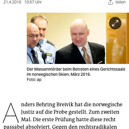
berlin
21.4.2016
10:57 Uhr
teilen
nord
wahrheit
verlag
verlag
veranstaltungen
Der Massenmörder beim Betreten eines Gerichtssaals
shop
im norwegischen Skien, März 2016.
Foto: ap
fragen & hilfe
unterstützen
A
nders Behring Breivik hat die norwegische
abo
Justiz auf die Probe gestellt. Zum zweiten
genossenschaft
Mal. Die erste Prüfung hatte diese recht
passabel absolviert. Gegen den rechtsradikalen