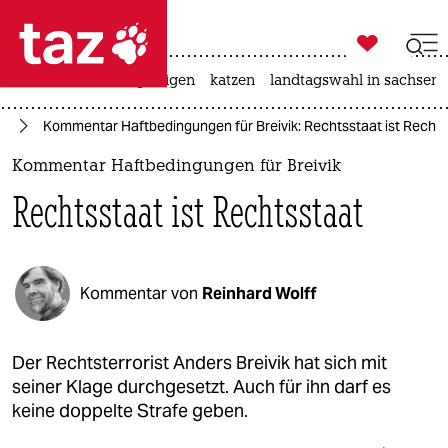

taz zahl ich
ceuta
hitze
bergsteigen
katzen
landtagswahl in sachsen-

taz zahl ich
ag
Kommentar Haftbedingungen für Breivik: Rechtsstaat ist Rechts
taz zahl ich
Kommentar Haftbedingungen für Breivik
themen
Rechtsstaat ist Rechtsstaat
politik
öko
Kommentar von
Reinhard Wolff
gesellschaft
kultur
Der Rechtsterrorist Anders Breivik hat sich mit
seiner Klage durchgesetzt. Auch für ihn darf es
sport
keine doppelte Strafe geben.