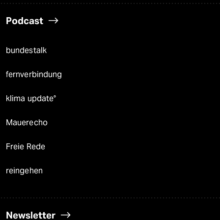
Podcast
bundestalk
fernverbindung
klima update°
Mauerecho
Freie Rede
reingehen
Newsletter