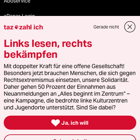
Aboservice
ePaper Login
taz
zahl ich
Gerade nicht

Downloads für Abonnierende
Links lesen, rechts
bekämpfen
© 2026 taz Verlags und Vertriebs GmbH
Mit doppelter Kraft für eine offene Gesellschaft!
Alle Rechte vorbehalten. Bei rechtlichen Fragen oder für Genehmigungen
wenden Sie sich bitte an
lizenzen@taz.de
Besonders jetzt brauchen Menschen, die sich gegen
Rechtsextremismus einsetzen, unsere Solidarität.
Daher gehen 50 Prozent der Einnahmen aus
Feedback
Redaktionsstatut
Kommune-Richtlinien
KI-
Neuanmeldungen an „Alles beginnt im Zentrum“ –
eine Kampagne, die bedrohte linke Kulturzentren
Leitlinie
Informant
Datenschutz
Impressum
AGB
und Jugendorte unterstützt. Sind Sie dabei?
Seitenwende
Einwilligungen widerrufen (Ads)

Ja, ich will