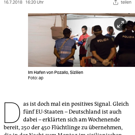
berlin
16.7.2018
16:20 Uhr
teilen
nord
wahrheit
verlag
verlag
veranstaltungen
Im Hafen von Pozallo, Sizilien
shop
Foto: ap
fragen & hilfe
D
unterstützen
as ist doch mal ein positives Signal. Gleich
fünf EU-Staaten – Deutschland ist auch
abo
dabei – erklärten sich am Wochenende
genossenschaft
bereit, 250 der 450 Flüchtlinge zu übernehmen,