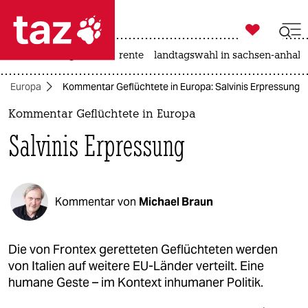

taz zahl ich
hitze
niedrigwasser
rente
landtagswahl in sachsen-anhalt

taz zahl ich
Europa
Kommentar Geflüchtete in Europa: Salvinis Erpressung
taz zahl ich
Kommentar Geflüchtete in Europa
themen
Salvinis Erpressung
politik
öko
Kommentar von
Michael Braun
gesellschaft
kultur
Die von Frontex geretteten Geflüchteten werden
von Italien auf weitere EU-Länder verteilt. Eine
sport
humane Geste – im Kontext inhumaner Politik.