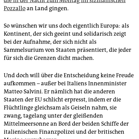
die in der Nacht zum Montag im sizilianischen
epaper login
Pozzallo
an Land gingen.
So wünschen wir uns doch eigentlich Europa: als
Kontinent, der sich geeint und solidarisch zeigt
bei der Aufnahme, der sich nicht als
Sammelsurium von Staaten präsentiert, die jeder
für sich die Grenzen dicht machen.
Und doch will über die Entscheidung keine Freude
aufkommen – außer bei Italiens Innenminister
Matteo ­Salvini. Er nämlich hat die anderen
Staaten der EU schlicht erpresst, indem er die
Flüchtlinge gleichsam als Geiseln nahm, sie
zwang, tagelang unter der gleißenden
Mittelmeersonne an Bord der beiden Schiffe der
italienischen Finanzpolizei und der britischen