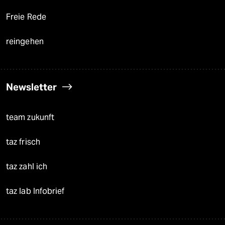
Freie Rede
reingehen
Newsletter
team zukunft
taz frisch
taz zahl ich
taz lab Infobrief