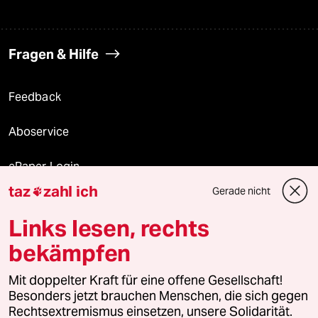
Fragen & Hilfe
Feedback
Aboservice
ePaper Login
taz
zahl ich
Gerade nicht

Downloads für Abonnierende
Links lesen, rechts
bekämpfen
© 2026 taz Verlags und Vertriebs GmbH
Alle Rechte vorbehalten. Bei rechtlichen Fragen oder für Genehmigungen
Mit doppelter Kraft für eine offene Gesellschaft!
wenden Sie sich bitte an
lizenzen@taz.de
Besonders jetzt brauchen Menschen, die sich gegen
Rechtsextremismus einsetzen, unsere Solidarität.