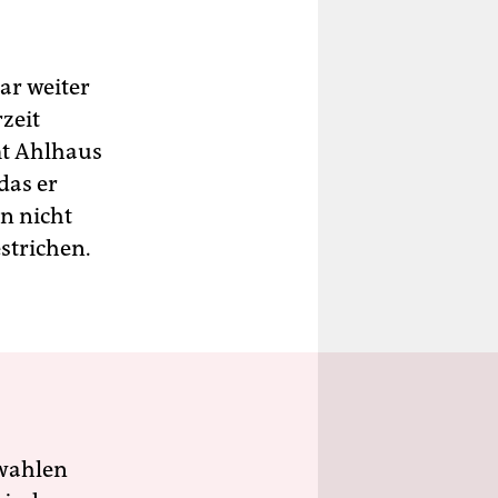
ar weiter
zeit
mt Ahlhaus
das er
n nicht
strichen.
wahlen