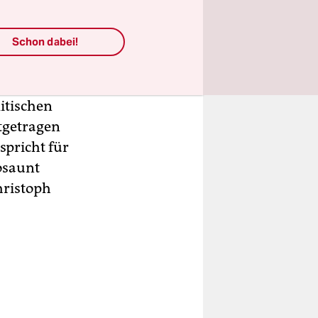
Schon dabei!
 mit diesem
itischen
itgetragen
spricht für
osaunt
hristoph