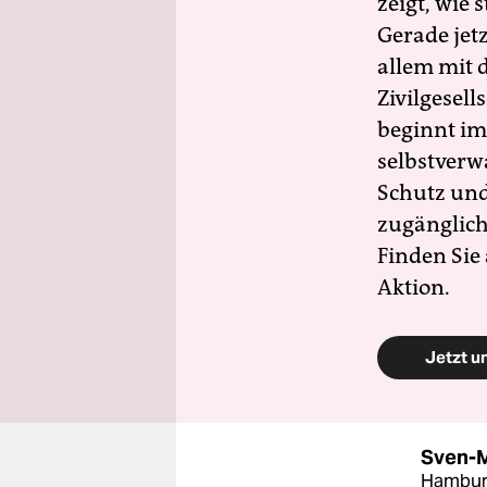
zeigt, wie
Gerade jet
allem mit d
Zivilgesell
beginnt im
selbstverw
Schutz und 
zugänglich
Finden Sie
Aktion.
Jetzt u
Sven-M
Hambur