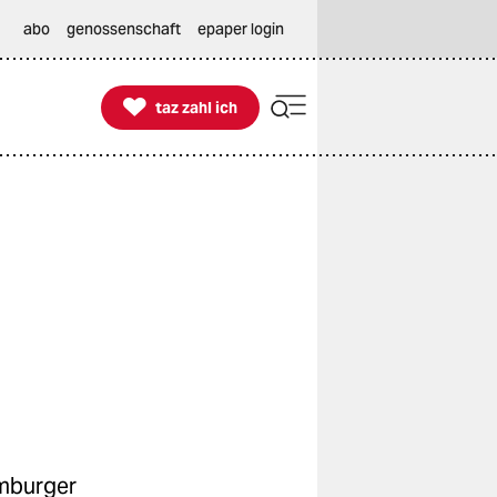
abo
genossenschaft
epaper login

taz zahl ich
taz zahl ich
amburger