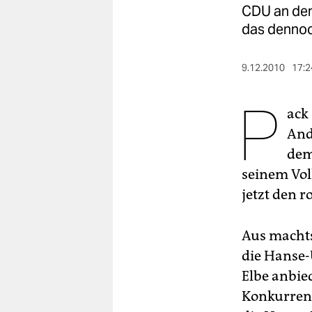
berlin
CDU an den 
das dennoc
nord
wahrheit
9.12.2010
17:2
verlag
P
ack
verlag
And
veranstaltungen
dem
seinem Vol
shop
jetzt den r
fragen & hilfe
unterstützen
Aus machts
die Hanse-
abo
Elbe anbie
genossenschaft
Konkurrenz