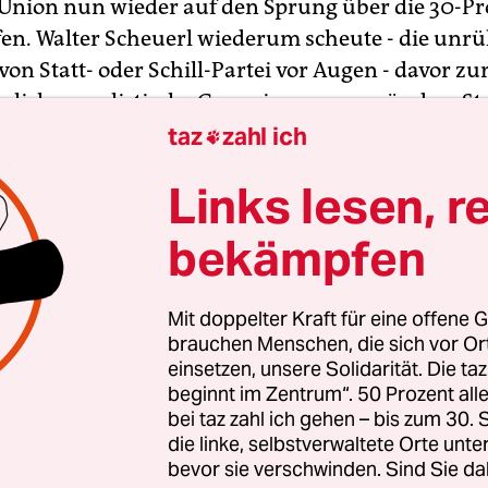
Union nun wieder auf den Sprung über die 30-Pr
en. Walter Scheuerl wiederum scheute - die unr
von Statt- oder Schill-Partei vor Augen - davor zu
rlich-populistische Gruppierung zu gründen. St
n mit einem sicheren CDU-Listenplatz den bequ
taz
zahl ich

Links lesen, r
bekämpfen
Mit doppelter Kraft für eine offene G
brauchen Menschen, die sich vor O
einsetzen, unsere Solidarität. Die ta
beginnt im Zentrum“. 50 Prozent a
bei taz zahl ich gehen – bis zum 30
die linke, selbstverwaltete Orte unte
bevor sie verschwinden. Sind Sie da