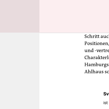
Dass die C
Schritt au
Positionen
und -vertre
Charakterl
Hamburgs 
Ahlhaus s
Sv
ist