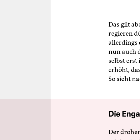
Das gilt a
regieren d
allerdings
nun auch d
selbst ers
erhöht, da
So sieht n
Die Enga
Der drohe