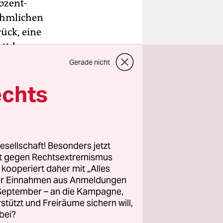
ozent-
ühmlichen
rück, eine
attdessen
emeren Weg
Gerade nicht
echts
esellschaft! Besonders jetzt
rt gegen Rechtsextremismus
z kooperiert daher mit „Alles
ller Einnahmen aus Anmeldungen
. September – an die Kampagne,
rstützt und Freiräume sichern will,
bei?