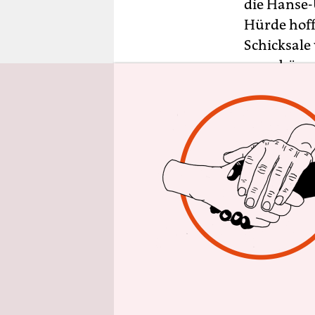
epaper login
die Hanse-
Hürde hoff
Schicksale 
neue bürge
darf er nu
gehen.