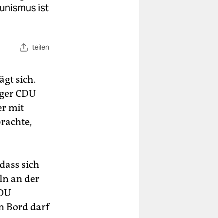
unismus ist
teilen
ägt sich.
rger CDU
er mit
brachte,
dass sich
ln an der
CDU
n Bord darf