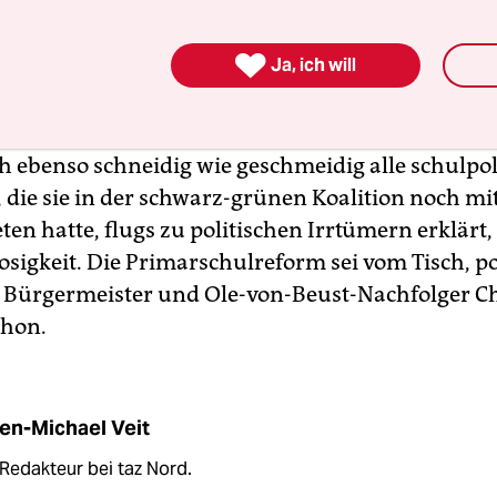

Ja, ich will
DU-Spitze aber allein aus wahltaktischem Kalkül
ch ebenso schneidig wie geschmeidig alle schulpol
, die sie in der schwarz-grünen Koalition noch m
ten hatte, flugs zu politischen Irrtümern erklärt, 
osigkeit. Die Primarschulreform sei vom Tisch, p
Bürgermeister und Ole-von-Beust-Nachfolger C
chon.
en-Michael Veit
 Redakteur bei taz Nord.