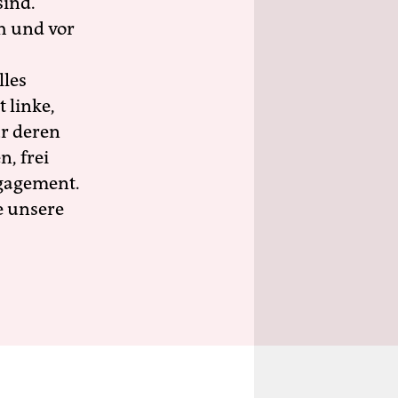
sind.
h und vor
lles
 linke,
ür deren
n, frei
ngagement.
e unsere