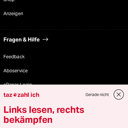
Anzeigen
Fragen & Hilfe
Feedback
Aboservice
ePaper Login
taz
zahl ich
Gerade nicht

Downloads für Abonnierende
Links lesen, rechts
bekämpfen
© 2026 taz Verlags und Vertriebs GmbH