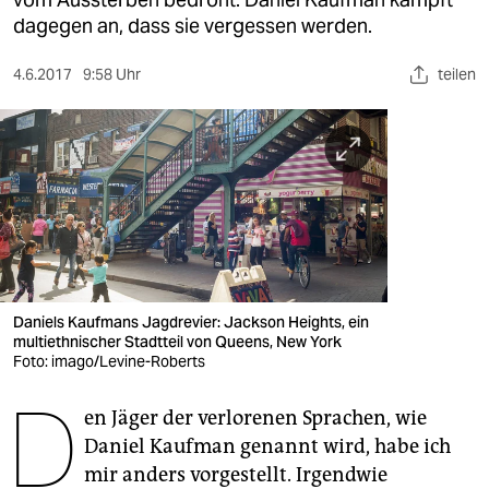
berlin
dagegen an, dass sie vergessen werden.
nord
4.6.2017
9:58 Uhr
teilen
wahrheit
verlag
verlag
veranstaltungen
shop
fragen & hilfe
Daniels Kaufmans Jagdrevier: Jackson Heights, ein
multiethnischer Stadtteil von Queens, New York
unterstützen
Foto: imago/Levine-Roberts
D
abo
en Jäger der verlorenen Sprachen, wie
Daniel Kaufman genannt wird, habe ich
genossenschaft
mir anders vorgestellt. Irgendwie