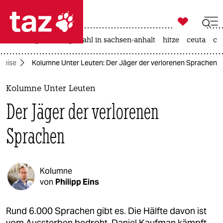

taz zahl ich
iran-krieg
landtagswahl in sachsen-anhalt
hitze
ceuta
ch

taz zahl ich
Reise
Kolumne Unter Leuten: Der Jäger der verlorenen Sprachen
taz zahl ich
themen
Kolumne Unter Leuten
Der Jäger der verlorenen
politik
Sprachen
öko
gesellschaft
Kolumne
kultur
von
Philipp Eins
sport
Rund 6.000 Sprachen gibt es. Die Hälfte davon ist
vom Aussterben bedroht. Daniel Kaufman kämpft