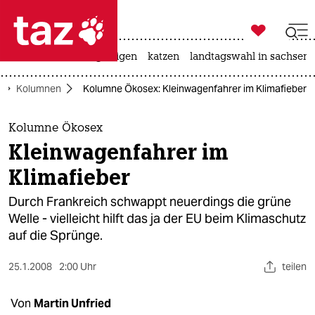

taz zahl ich
ceuta
hitze
bergsteigen
katzen
landtagswahl in sachsen-

taz zahl ich
Kolumnen
Kolumne Ökosex: Kleinwagenfahrer im Klimafieber
taz zahl ich
themen
Kolumne Ökosex
Kleinwagenfahrer im
politik
Klimafieber
öko
Durch Frankreich schwappt neuerdings die grüne
Welle - vielleicht hilft das ja der EU beim Klimaschutz
gesellschaft
auf die Sprünge.
kultur
25.1.2008
2:00 Uhr
teilen
sport
Von
Martin Unfried