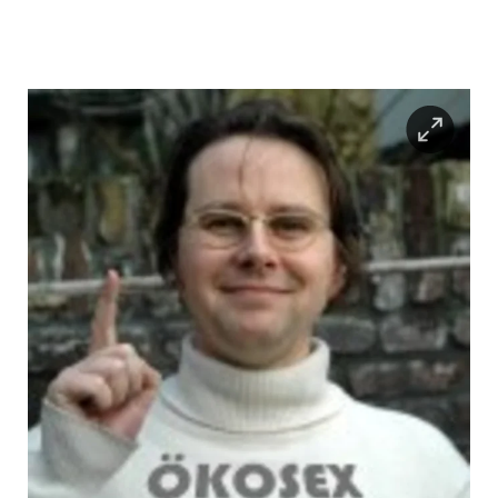
berlin
nord
wahrheit
verlag
verlag
veranstaltungen
shop
fragen & hilfe
unterstützen
abo
genossenschaft