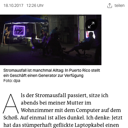
berlin
18.10.2017
12:26 Uhr
teilen
nord
wahrheit
verlag
verlag
veranstaltungen
Stromausfall ist manchmal Alltag: In Puerto Rico stellt
shop
ein Geschäft einen Generator zur Verfügung
Foto: dpa
fragen & hilfe
A
unterstützen
ls der Stromausfall passiert, sitze ich
abends bei meiner Mutter im
abo
Wohnzimmer mit dem Computer auf dem
Schoß. Auf einmal ist alles dunkel. Ich denke: Jetzt
genossenschaft
hat das stümperhaft geflickte Laptopkabel einen