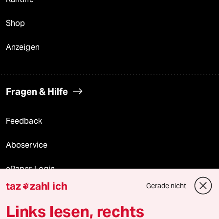
Shop
Anzeigen
Fragen & Hilfe
Feedback
Aboservice
ePaper Login
taz
zahl ich
Gerade nicht

Downloads für Abonnierende
Links lesen, rechts