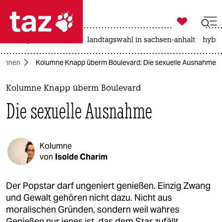

taz zahl ich
niedrigwasser
rente
landtagswahl in sachsen-anhalt
hybri

taz zahl ich
lumnen
Kolumne Knapp überm Boulevard: Die sexuelle Ausnahme
taz zahl ich
themen
Kolumne Knapp überm Boulevard
Die sexuelle Ausnahme
politik
öko
Kolumne
gesellschaft
von
Isolde Charim
kultur
Der Popstar darf ungeniert genießen. Einzig Zwang
und Gewalt gehören nicht dazu. Nicht aus
sport
moralischen Gründen, sondern weil wahres
Genießen nur jenes ist, das dem Star zufällt.