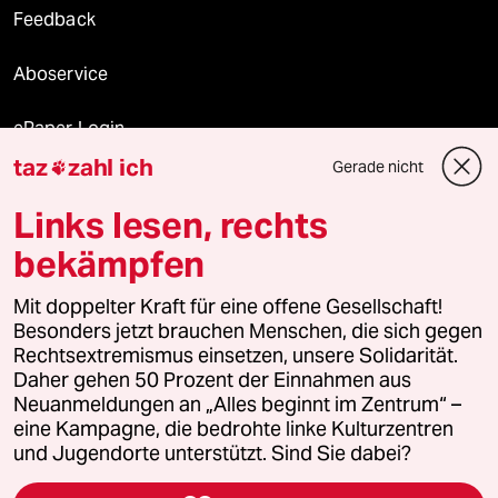
Feedback
Aboservice
ePaper Login
taz
zahl ich
Gerade nicht

Downloads für Abonnierende
Links lesen, rechts
bekämpfen
© 2026 taz Verlags und Vertriebs GmbH
Alle Rechte vorbehalten. Bei rechtlichen Fragen oder für Genehmigungen
Mit doppelter Kraft für eine offene Gesellschaft!
wenden Sie sich bitte an
lizenzen@taz.de
Besonders jetzt brauchen Menschen, die sich gegen
Rechtsextremismus einsetzen, unsere Solidarität.
Daher gehen 50 Prozent der Einnahmen aus
Feedback
Redaktionsstatut
Kommune-Richtlinien
KI-
Neuanmeldungen an „Alles beginnt im Zentrum“ –
eine Kampagne, die bedrohte linke Kulturzentren
Leitlinie
Informant
Datenschutz
Impressum
AGB
und Jugendorte unterstützt. Sind Sie dabei?