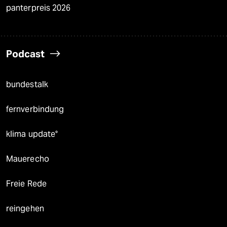
panterpreis 2026
Podcast
bundestalk
fernverbindung
klima update°
Mauerecho
Freie Rede
reingehen