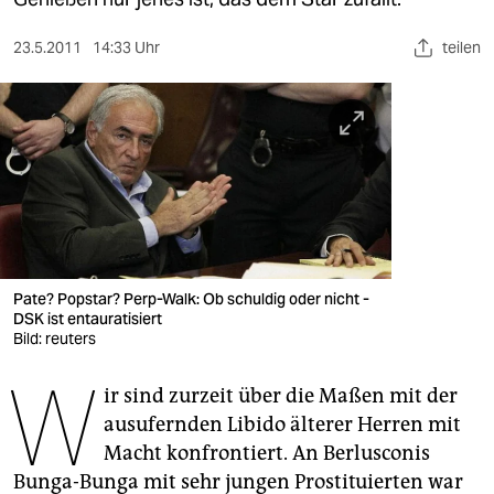
berlin
nord
23.5.2011
14:33 Uhr
teilen
wahrheit
verlag
verlag
veranstaltungen
shop
Pate? Popstar? Perp-Walk: Ob schuldig oder nicht -
DSK ist entauratisiert
fragen & hilfe
Bild: reuters
unterstützen
W
ir sind zurzeit über die Maßen mit der
abo
ausufernden Libido älterer Herren mit
Macht konfrontiert. An Berlusconis
genossenschaft
Bunga-Bunga mit sehr jungen Prostituierten war