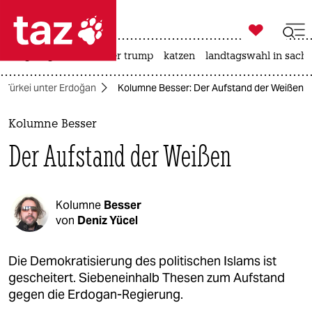

taz zahl ich
bergsteigen
usa unter trump
katzen
landtagswahl in sachs

taz zahl ich
Türkei unter Erdoğan
Kolumne Besser: Der Aufstand der Weißen
taz zahl ich
themen
Kolumne Besser
Der Aufstand der Weißen
politik
öko
Kolumne
Besser
gesellschaft
von
Deniz Yücel
kultur
Die Demokratisierung des politischen Islams ist
gescheitert. Siebeneinhalb Thesen zum Aufstand
sport
gegen die Erdogan-Regierung.