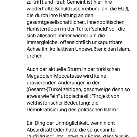
zu-trifft und -traf; Gemeint ist hier Ihre
wiederholte Schuldzuschreibung an: die EU(!),
die durch ihre Haltung an den
gesamtgesellschaftlichen, innenpolitischen
Hamsterrädern in der Türkei ‘schuld’ sei, die
sich allesamt immer wieder um die
immergleiche, offensichtlich unkaputtbare
Achse (im kollektiven Unbewußten): den Islam,
drehen.
Auch der aktuelle Sturm in der türkischen
Megapolen-Moccatasse wird keine
gravierenden Änderungen in der
(Gesamt-)Türkei zeitigen, geschweige denn so
etwas wie "ein" utopisches(!): "Projekt von
welthistorischer Bedeutung: die
Demokratisierung des politischen Islam."
Ein Ding der Unmöglichkeit, wenn nicht
Absurdität! Oder hatte die so genannte
“Aufklärung”, etc., etwa zur Folge, dass 'wir' in