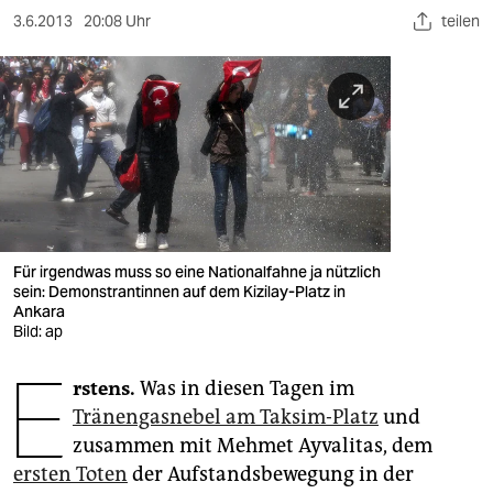
berlin
3.6.2013
20:08 Uhr
teilen
nord
wahrheit
verlag
verlag
veranstaltungen
Für irgendwas muss so eine Nationalfahne ja nützlich
shop
sein: Demonstrantinnen auf dem Kizilay-Platz in
Ankara
fragen & hilfe
Bild: ap
E
unterstützen
rstens.
Was in diesen Tagen im
abo
Tränengasnebel am Taksim-Platz
und
zusammen mit Mehmet Ayvalitas, dem
genossenschaft
ersten Toten
der Aufstandsbewegung in der