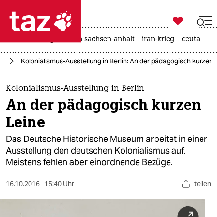

taz zahl ich
hitze
landtagswahl in sachsen-anhalt
iran-krieg
ceuta

taz zahl ich
ma
Kolonialismus-Ausstellung in Berlin: An der pädagogisch kurzen 
taz zahl ich
themen
Kolonialismus-Ausstellung in Berlin
An der pädagogisch kurzen
politik
Leine
öko
Das Deutsche Historische Museum arbeitet in einer
Ausstellung den deutschen Kolonialismus auf.
gesellschaft
Meistens fehlen aber einordnende Bezüge.
kultur
16.10.2016
15:40 Uhr
teilen
sport