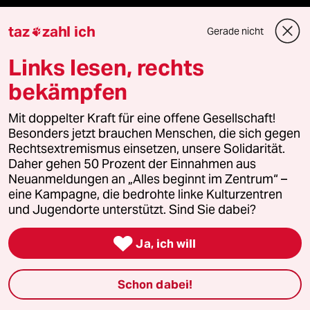
taz
zahl ich
Gerade nicht

Themen
Links lesen, rechts
bekämpfen
Hitze
Mit doppelter Kraft für eine offene Gesellschaft!
Landtagswahl in Sachsen-Anhalt
Besonders jetzt brauchen Menschen, die sich gegen
Rechtsextremismus einsetzen, unsere Solidarität.
Iran-Krieg
Daher gehen 50 Prozent der Einnahmen aus
Neuanmeldungen an „Alles beginnt im Zentrum“ –
eine Kampagne, die bedrohte linke Kulturzentren
Ceuta
und Jugendorte unterstützt. Sind Sie dabei?

Ja, ich will
Verlag
Schon dabei!
Aktuelles