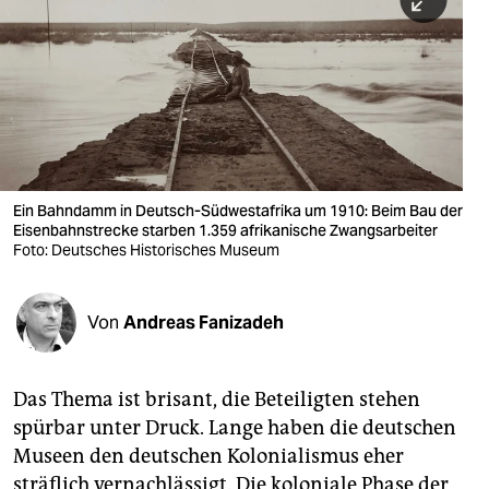
berlin
nord
wahrheit
verlag
verlag
Ein Bahndamm in Deutsch-Südwestafrika um 1910: Beim Bau der
Eisenbahnstrecke starben 1.359 afrikanische Zwangsarbeiter
veranstaltungen
Foto: Deutsches Historisches Museum
shop
fragen & hilfe
Von
Andreas Fanizadeh
unterstützen
Das Thema ist brisant, die Beteiligten stehen
abo
spürbar unter Druck. Lange haben die deutschen
genossenschaft
Museen den deutschen Kolonialismus eher
sträflich vernachlässigt. Die koloniale Phase der