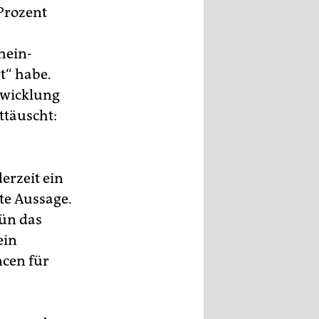
 Prozent
hein-
t“ habe.
twicklung
ttäuscht:
erzeit ein
ite Aussage.
rün das
ein
ncen für