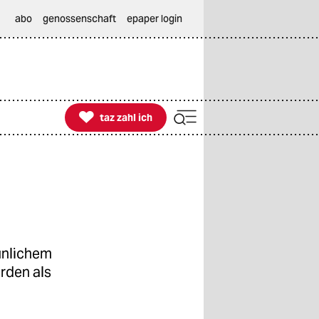
abo
genossenschaft
epaper login

taz zahl ich
taz zahl ich
unlichem
erden als