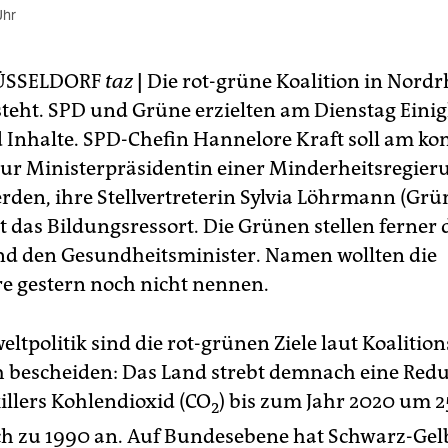
Uhr
ÜSSELDORF
taz
|
Die rot-grüne Koalition in Nordr
steht. SPD und Grüne erzielten am Dienstag Einig
 Inhalte. SPD-Chefin Hannelore Kraft soll am 
ur Ministerpräsidentin einer Minderheitsregier
rden, ihre Stellvertreterin Sylvia Löhrmann (Grü
das Bildungsressort. Die Grünen stellen ferner 
d den Gesundheitsminister. Namen wollten die
re gestern noch nicht nennen.
ltpolitik sind die rot-grünen Ziele laut Koalitio
h bescheiden: Das Land strebt demnach eine Red
illers Kohlendioxid (CO
) bis zum Jahr 2020 um 2
2
ch zu 1990 an. Auf Bundesebene hat Schwarz-Gel