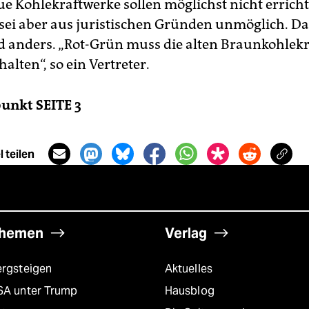
ue Kohlekraftwerke sollen möglichst nicht errich
 sei aber aus juristischen Gründen unmöglich. Da
 anders. „Rot-Grün muss die alten Braunkohlek
halten“, so ein Vertreter.
unkt SEITE 3
 teilen
hemen
Verlag
ergsteigen
Aktuelles
SA unter Trump
Hausblog