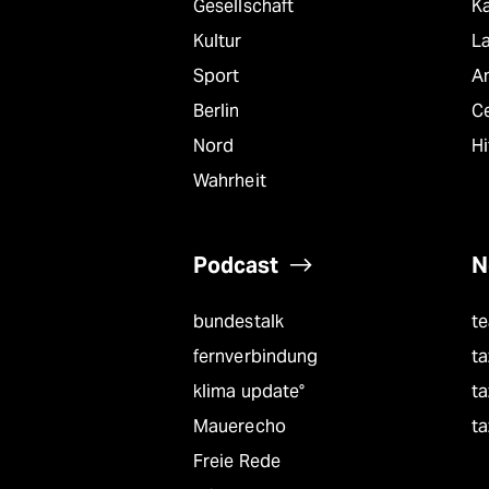
Gesellschaft
K
Kultur
L
Sport
A
Berlin
C
Nord
Hi
Wahrheit
Podcast
N
bundestalk
t
fernverbindung
ta
klima update°
ta
Mauerecho
ta
Freie Rede