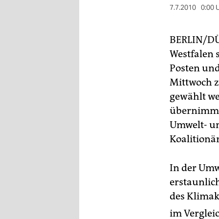
berlin
7.7.2010
0:00 
nord
BERLIN/D
wahrheit
Westfalen 
verlag
Posten und
Mittwoch z
verlag
gewählt we
veranstaltungen
übernimmt 
Umwelt- un
shop
Koalitionä
fragen & hilfe
unterstützen
In der Umwe
erstaunlic
abo
des Klimak
genossenschaft
im Verglei