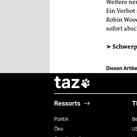
Weitere ne
Ein Verbot
Robin Wood
sofort absc
➤
Schwerp
Diesen Artikel
taz

Ressorts
T
Politik
B
Öko
U