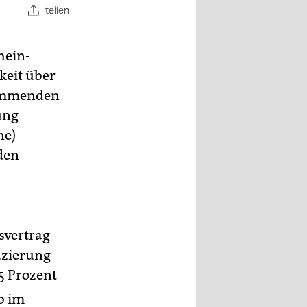
teilen
hein-
keit über
kommenden
ung
ne)
den
nsvertrag
uzierung
5 Prozent
b im