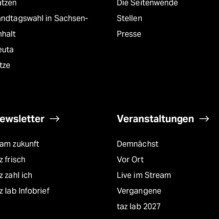
atzen
Die Seitenwende
andtagswahl in Sachsen-
Stellen
nhalt
Presse
euta
tze
ewsletter
Veranstaltungen
eam zukunft
Demnächst
z frisch
Vor Ort
z zahl ich
Live im Stream
z lab Infobrief
Vergangene
taz lab 2027