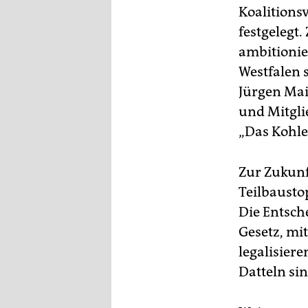
epaper login
Koalitionsv
festgelegt
ambitionie
Westfalen 
Jürgen Mai
und Mitgli
„Das Kohle
Zur Zukunf
Teilbaustop
Die Entsche
Gesetz, mi
legalisier
Datteln sin