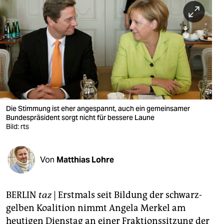
berlin
nord
wahrheit
verlag
verlag
veranstaltungen
Die Stimmung ist eher angespannt, auch ein gemeinsamer
Bundespräsident sorgt nicht für bessere Laune
shop
Bild: rts
fragen & hilfe
Von
Matthias Lohre
unterstützen
abo
BERLIN
taz
| Erstmals seit Bildung der schwarz-
genossenschaft
gelben Koalition nimmt Angela Merkel am
heutigen Dienstag an einer Fraktionssitzung der