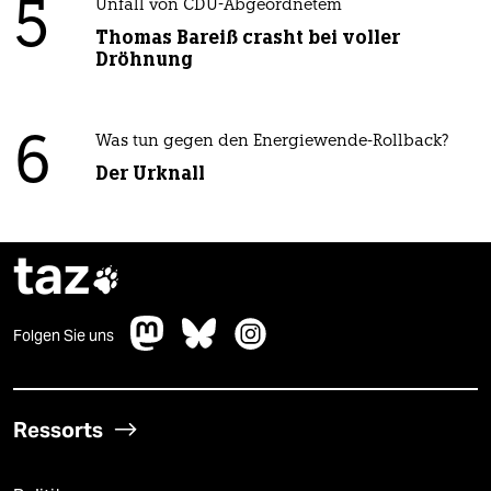
5
Unfall von CDU-Abgeordnetem
Thomas Bareiß crasht bei voller
Dröhnung
6
Was tun gegen den Energiewende-Rollback?
Der Urknall
taz

Folgen Sie uns
Ressorts