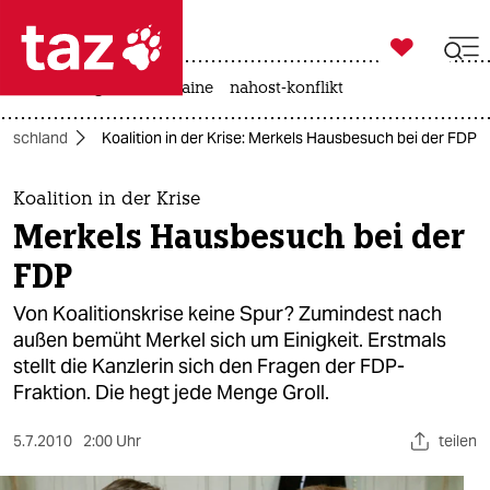

taz zahl ich
hitze
krieg in der ukraine
nahost-konflikt

taz zahl ich
utschland
Koalition in der Krise: Merkels Hausbesuch bei der FDP
taz zahl ich
themen
Koalition in der Krise
Merkels Hausbesuch bei der
politik
FDP
öko
Von Koalitionskrise keine Spur? Zumindest nach
außen bemüht Merkel sich um Einigkeit. Erstmals
gesellschaft
stellt die Kanzlerin sich den Fragen der FDP-
Fraktion. Die hegt jede Menge Groll.
kultur
sport
5.7.2010
2:00 Uhr
teilen