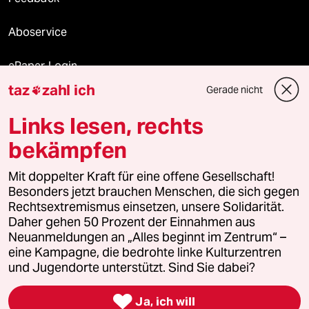
Aboservice
ePaper Login
taz
zahl ich
Gerade nicht

Downloads für Abonnierende
Links lesen, rechts
bekämpfen
© 2026 taz Verlags und Vertriebs GmbH
Alle Rechte vorbehalten. Bei rechtlichen Fragen oder für Genehmigungen
Mit doppelter Kraft für eine offene Gesellschaft!
wenden Sie sich bitte an
lizenzen@taz.de
Besonders jetzt brauchen Menschen, die sich gegen
Rechtsextremismus einsetzen, unsere Solidarität.
Daher gehen 50 Prozent der Einnahmen aus
Feedback
Redaktionsstatut
Kommune-Richtlinien
KI-
Neuanmeldungen an „Alles beginnt im Zentrum“ –
eine Kampagne, die bedrohte linke Kulturzentren
Leitlinie
Informant
Datenschutz
Impressum
AGB
und Jugendorte unterstützt. Sind Sie dabei?
Seitenwende
Einwilligungen widerrufen (Ads)

Ja, ich will