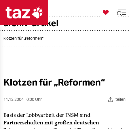

taz zahl ich
archiv-artikel

taz zahl ich
taz zahl ich
klotzen für „reformen“
themen
politik
öko
Klotzen für „Reformen“
gesellschaft
11.12.2004
0:00 Uhr
teilen
kultur
Basis der Lobbyarbeit der INSM sind
sport
Partnerschaften mit großen deutschen