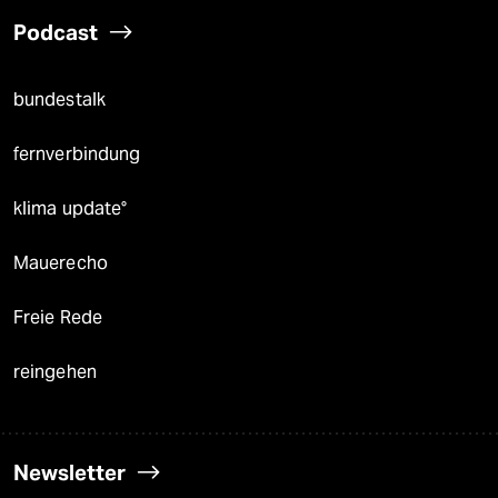
Podcast
bundestalk
fernverbindung
klima update°
Mauerecho
Freie Rede
reingehen
Newsletter