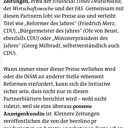
berlin
Zeitungen,
etwa der
Financial Times Deutschland,
der
Wirtschaftswoche
und der
FAS.
Gemeinsam mit
nord
diesen Partnern lobt sie Preise aus und verleiht
Titel wie „Reformer des Jahres“ (Friedrich Merz,
wahrheit
CDU), „Bürgermeister des Jahres“ (Ole von Beust,
verlag
ebenfalls CDU) oder „Ministerpräsident des
Jahres“ (Georg Milbradt, selbstverständlich auch
verlag
CDU).
veranstaltungen
Wann immer einer dieser Preise verliehen wird
shop
oder die INSM an anderer Stelle vehement
fragen & hilfe
Reformen einfordert, kann sich die Initiative
sicher sein, dass nicht nur in diesen
unterstützen
Partnerblättern berichtet wird – wohl nicht
zuletzt, weil sie eine überaus
potente
abo
Anzeigenkundin
ist. Kleinere Zeitungen
genossenschaft
veröffentlichen die von der berolino.pr