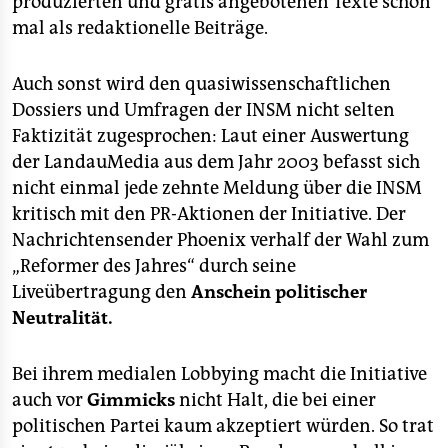
produzierten und gratis angebotenen Texte schon
epaper login
mal als redaktionelle Beiträge.
Auch sonst wird den quasiwissenschaftlichen
Dossiers und Umfragen der INSM nicht selten
Faktizität zugesprochen: Laut einer Auswertung
der LandauMedia aus dem Jahr 2003 befasst sich
nicht einmal jede zehnte Meldung über die INSM
kritisch mit den PR-Aktionen der Initiative. Der
Nachrichtensender Phoenix verhalf der Wahl zum
„Reformer des Jahres“ durch seine
Liveübertragung den
Anschein politischer
Neutralität.
Bei ihrem medialen Lobbying macht die Initiative
auch vor
Gimmicks
nicht Halt, die bei einer
politischen Partei kaum akzeptiert würden. So trat