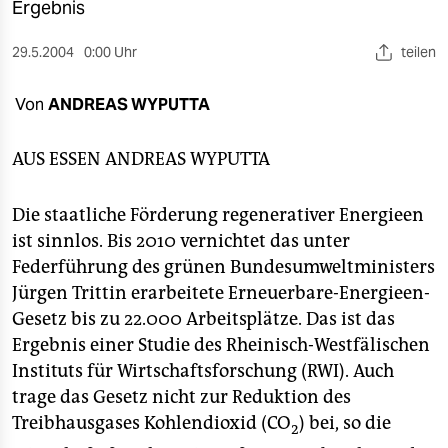
berlin
Ergebnis
nord
29.5.2004
0:00 Uhr
teilen
wahrheit
Von
ANDREAS WYPUTTA
verlag
AUS ESSEN
ANDREAS WYPUTTA
verlag
Die staatliche Förderung regenerativer Energieen
veranstaltungen
ist sinnlos. Bis 2010 vernichtet das unter
shop
Federführung des grünen Bundesumweltministers
Jürgen Trittin erarbeitete Erneuerbare-Energieen-
fragen & hilfe
Gesetz bis zu 22.000 Arbeitsplätze. Das ist das
unterstützen
Ergebnis einer Studie des Rheinisch-Westfälischen
Instituts für Wirtschaftsforschung (RWI). Auch
abo
trage das Gesetz nicht zur Reduktion des
genossenschaft
Treibhausgases Kohlendioxid (CO
) bei, so die
2