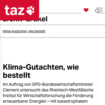

taz zahl ich
archiv-artikel

taz zahl ich
taz zahl ich
klima-gutachten, wie bestellt
themen
politik
öko
Klima-Gutachten, wie
bestellt
gesellschaft
Im Auftrag von SPD-Bundeswirtschaftsminister
kultur
Clement untersucht das Rheinisch-Westfälische
sport
Institut für Wirtschaftsforschung die Förderung
erneuerbarer Energien – mit katastrophalem