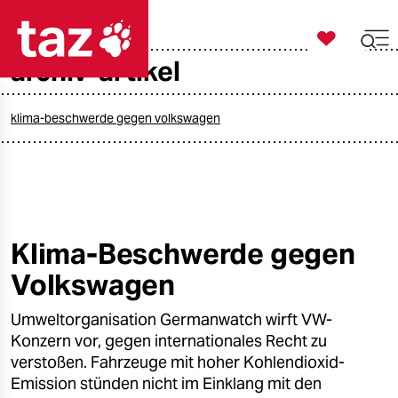

taz zahl ich
archiv-artikel

taz zahl ich
taz zahl ich
klima-beschwerde gegen volkswagen
themen
politik
öko
Klima-Beschwerde gegen
Volkswagen
gesellschaft
Umweltorganisation Germanwatch wirft VW-
kultur
Konzern vor, gegen internationales Recht zu
sport
verstoßen. Fahrzeuge mit hoher Kohlendioxid-
Emission stünden nicht im Einklang mit den