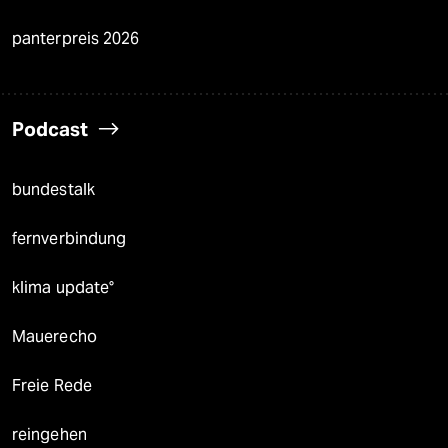
panterpreis 2026
Podcast
bundestalk
fernverbindung
klima update°
Mauerecho
Freie Rede
reingehen