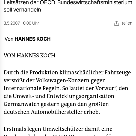
berlin
Leitsätzen der OECD. Bundeswirtschaftsministerium
soll verhandeln
nord
8.5.2007
0:00 Uhr
teilen
wahrheit
Von
HANNES KOCH
verlag
verlag
VON
HANNES KOCH
veranstaltungen
Durch die Produktion klimaschädlicher Fahrzeuge
shop
verstößt der Volkswagen-Konzern gegen
internationale Regeln. So lautet der Vorwurf, den
fragen & hilfe
die Umwelt- und Entwicklungsorganisation
unterstützen
Germanwatch gestern gegen den größten
deutschen Automobilhersteller erhob.
abo
genossenschaft
Erstmals legen Umweltschützer damit eine