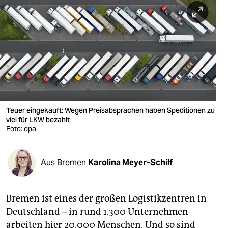
berlin
nord
wahrheit
verlag
verlag
veranstaltungen
Teuer eingekauft: Wegen Preisabsprachen haben Speditionen zu
viel für LKW bezahlt
shop
Foto: dpa
fragen & hilfe
Aus Bremen
Karolina Meyer-Schilf
unterstützen
abo
Bremen ist eines der großen Logistikzentren in
genossenschaft
Deutschland – in rund 1.300 Unternehmen
arbeiten hier 20.000 Menschen. Und so sind