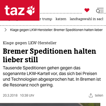

taz zahl ich
bergsteigen
usa unter trump
katzen
landtagswahl in sachs

taz zahl ich
en
Klage gegen LKW-Hersteller: Bremer Speditionen halten lieber sti
taz zahl ich
themen
Klage gegen LKW-Hersteller
Bremer Speditionen halten
politik
lieber still
öko
Tausende Speditionen gehen gegen das
sogenannte LKW-Kartell vor, das sich bei Preisen
gesellschaft
und Technologien abgesprochen hat. In Bremen ist
die Resonanz noch gering.
kultur
sport
20.3.2018
10:38 Uhr
teilen