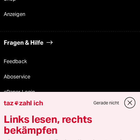
Anzeigen
Fragen & Hilfe
Feedback
Aboservice
ePaper Login
taz
zahl ich
Gerade nicht

Downloads für Abonnierende
Links lesen, rechts
bekämpfen
© 2026 taz Verlags und Vertriebs GmbH