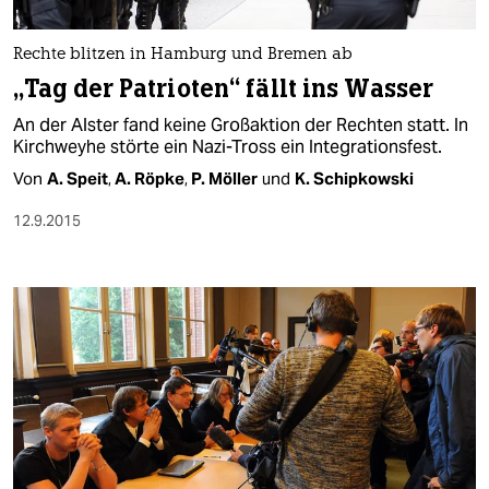
berlin
nord
Rechte blitzen in Hamburg und Bremen ab
„Tag der Patrioten“ fällt ins Wasser
wahrheit
An der Alster fand keine Großaktion der Rechten statt. In
verlag
Kirchweyhe störte ein Nazi-Tross ein Integrationsfest.
Von
A. Speit
,
A. Röpke
,
P. Möller
und
K. Schipkowski
verlag
12.9.2015
veranstaltungen
shop
fragen & hilfe
unterstützen
abo
genossenschaft