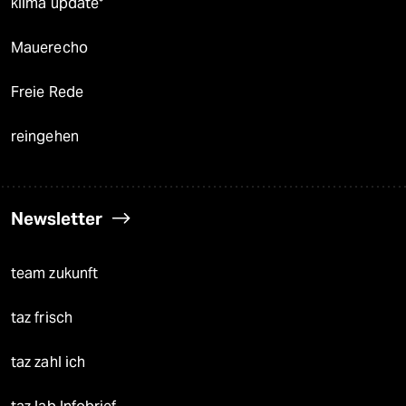
klima update°
Mauerecho
Freie Rede
reingehen
Newsletter
team zukunft
taz frisch
taz zahl ich