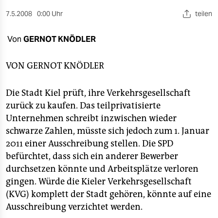
berlin
7.5.2008
0:00 Uhr
teilen
nord
Von
GERNOT KNÖDLER
wahrheit
verlag
VON
GERNOT KNÖDLER
verlag
Die Stadt Kiel prüft, ihre Verkehrsgesellschaft
veranstaltungen
zurück zu kaufen. Das teilprivatisierte
Unternehmen schreibt inzwischen wieder
shop
schwarze Zahlen, müsste sich jedoch zum 1. Januar
fragen & hilfe
2011 einer Ausschreibung stellen. Die SPD
befürchtet, dass sich ein anderer Bewerber
unterstützen
durchsetzen könnte und Arbeitsplätze verloren
gingen. Würde die Kieler Verkehrsgesellschaft
abo
(KVG) komplett der Stadt gehören, könnte auf eine
genossenschaft
Ausschreibung verzichtet werden.