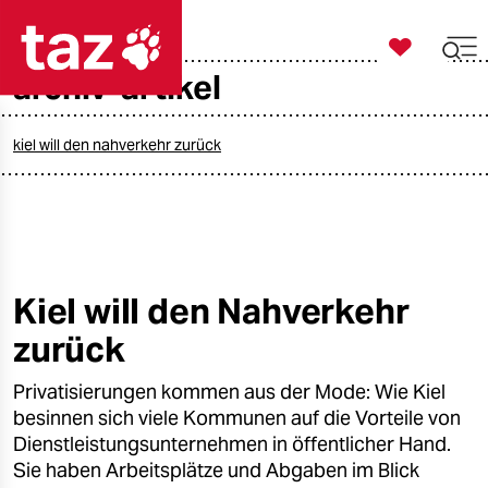

taz zahl ich
archiv-artikel

taz zahl ich
taz zahl ich
kiel will den nahverkehr zurück
themen
politik
öko
Kiel will den Nahverkehr
zurück
gesellschaft
Privatisierungen kommen aus der Mode: Wie Kiel
kultur
besinnen sich viele Kommunen auf die Vorteile von
sport
Dienstleistungsunternehmen in öffentlicher Hand.
Sie haben Arbeitsplätze und Abgaben im Blick