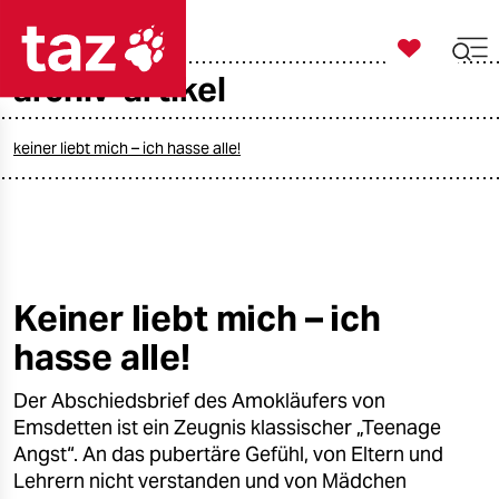

taz zahl ich
archiv-artikel

taz zahl ich
taz zahl ich
keiner liebt mich – ich hasse alle!
themen
politik
öko
Keiner liebt mich – ich
hasse alle!
gesellschaft
Der Abschiedsbrief des Amokläufers von
kultur
Emsdetten ist ein Zeugnis klassischer „Teenage
sport
Angst“. An das pubertäre Gefühl, von Eltern und
Lehrern nicht verstanden und von Mädchen