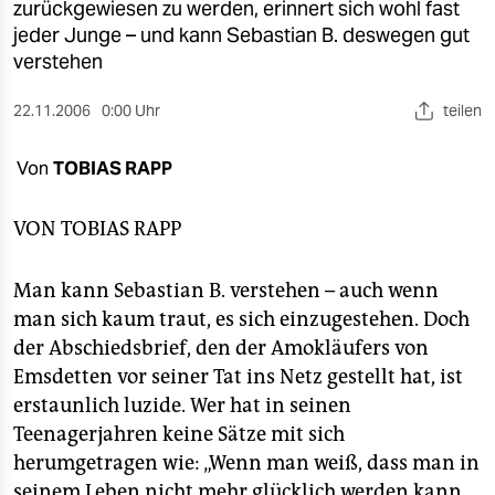
berlin
zurückgewiesen zu werden, erinnert sich wohl fast
jeder Junge – und kann Sebastian B. deswegen gut
nord
verstehen
wahrheit
22.11.2006
0:00 Uhr
teilen
verlag
Von
TOBIAS RAPP
verlag
VON
TOBIAS RAPP
veranstaltungen
shop
Man kann Sebastian B. verstehen – auch wenn
man sich kaum traut, es sich einzugestehen. Doch
fragen & hilfe
der Abschiedsbrief, den der Amokläufers von
unterstützen
Emsdetten vor seiner Tat ins Netz gestellt hat, ist
erstaunlich luzide. Wer hat in seinen
abo
Teenagerjahren keine Sätze mit sich
genossenschaft
herumgetragen wie: „Wenn man weiß, dass man in
seinem Leben nicht mehr glücklich werden kann,