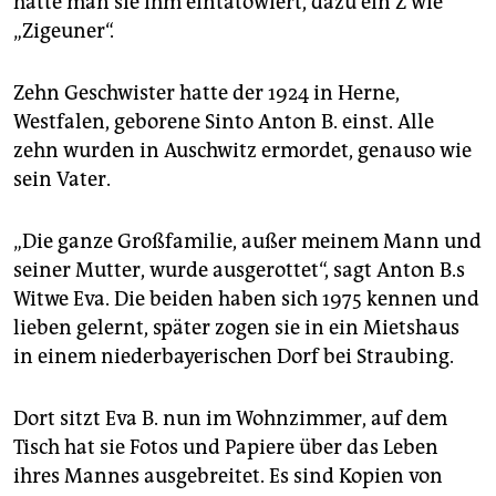
hatte man sie ihm eintätowiert, dazu ein Z wie
epaper login
„Zigeuner“.
Zehn Geschwister hatte der 1924 in Herne,
Westfalen, geborene Sinto Anton B. einst. Alle
zehn wurden in Auschwitz ermordet, genauso wie
sein Vater.
„Die ganze Großfamilie, außer meinem Mann und
seiner Mutter, wurde ausgerottet“, sagt Anton B.s
Witwe Eva. Die beiden haben sich 1975 kennen und
lieben gelernt, später zogen sie in ein Mietshaus
in einem niederbayerischen Dorf bei Straubing.
Dort sitzt Eva B. nun im Wohnzimmer, auf dem
Tisch hat sie Fotos und Papiere über das Leben
ihres Mannes ausgebreitet. Es sind Kopien von