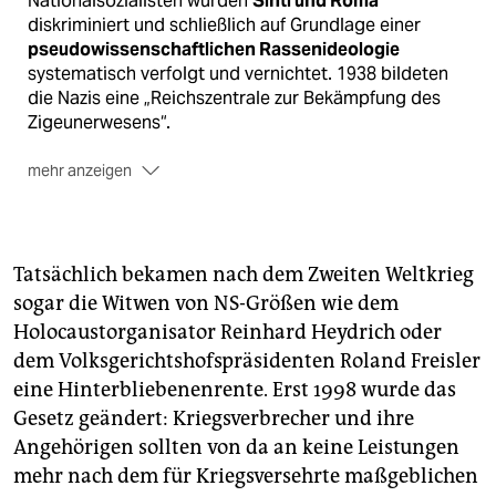
Nationalsozialisten wurden
Sinti und Roma
diskriminiert und schließlich auf Grundlage einer
pseudowissenschaftlichen Rassenideologie
systematisch verfolgt und vernichtet. 1938 bildeten
die Nazis eine „Reichszentrale zur Bekämpfung des
Zigeunerwesens“.
mehr anzeigen
Als
„Asoziale"“
und
„Arbeitsscheue“
wurden Sinti
und Roma in Konzentrationslagern wie Dachau,
Sachsenhausen und Ravensbrück interniert und zur
Zwangsarbeit versklavt. Von Sommer 1941 an
Tatsächlich bekamen nach dem Zweiten Weltkrieg
ermordeten
Einsatzgruppen
auf dem Gebiet der
sogar die Witwen von NS-Größen wie dem
Sowjetunion hinter der Front massenweise
Holocaustorganisator Reinhard Heydrich oder
Angehörige der Minderheit.
dem Volksgerichtshofspräsidenten Roland Freisler
Nach einem Befehl von Heinrich Himmler wurden von
eine Hinterbliebenenrente. Erst 1998 wurde das
März 1943 alle noch im deutschen Herrschaftsgebiet
Gesetz geändert: Kriegsverbrecher und ihre
lebenden Sinti und Roma nach Auschwitz-Birkenau
Angehörigen sollten von da an keine Leistungen
verschleppt und in einem
„Zigeunerlager“
interniert,
mehr nach dem für Kriegsversehrte maßgeblichen
mindestens 17.000 von ihnen starben dort. Insgesamt