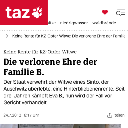

taz zahl ich
krieg in der ukraine
hitze
niedrigwasser
waldbrände

taz zahl ich
nd
Keine Rente für KZ-Opfer-Witwe: Die verlorene Ehre der Familie 
taz zahl ich
themen
Keine Rente für KZ-Opfer-Witwe
Die verlorene Ehre der
politik
Familie B.
öko
Der Staat verwehrt der Witwe eines Sinto, der
Auschwitz überlebte, eine Hinterbliebenenrente. Seit
gesellschaft
drei Jahren kämpft Eva B., nun wird der Fall vor
Gericht verhandelt.
kultur
sport
24.7.2012
8:17 Uhr
teilen