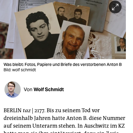
berlin
nord
wahrheit
verlag
verlag
veranstaltungen
Was bleibt: Fotos, Papiere und Briefe des verstorbenen Anton B
Bild: wolf schmidt
shop
fragen & hilfe
Von
Wolf Schmidt
unterstützen
BERLIN
taz
| 2177. Bis zu seinem Tod vor
abo
dreieinhalb Jahren hatte Anton B. diese Nummer
genossenschaft
auf seinem Unterarm stehen. In Auschwitz im KZ