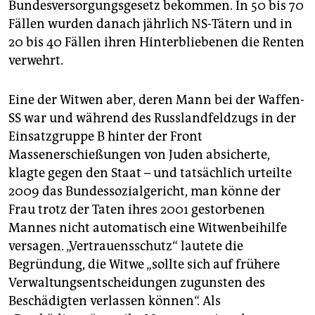
Bundesversorgungsgesetz bekommen. In 50 bis 70
sind bis zu 500.000 Sinti und Roma dem Völkermord
der Nazis in Europa zum Opfer gefallen.
(wos)
Fällen wurden danach jährlich NS-Tätern und in
20 bis 40 Fällen ihren Hinterbliebenen die Renten
verwehrt.
Eine der Witwen aber, deren Mann bei der Waffen-
SS war und während des Russlandfeldzugs in der
Einsatzgruppe B hinter der Front
Massenerschießungen von Juden absicherte,
klagte gegen den Staat – und tatsächlich urteilte
2009 das Bundessozialgericht, man könne der
Frau trotz der Taten ihres 2001 gestorbenen
Mannes nicht automatisch eine Witwenbeihilfe
versagen. „Vertrauensschutz“ lautete die
Begründung, die Witwe „sollte sich auf frühere
Verwaltungsentscheidungen zugunsten des
Beschädigten verlassen können“. Als