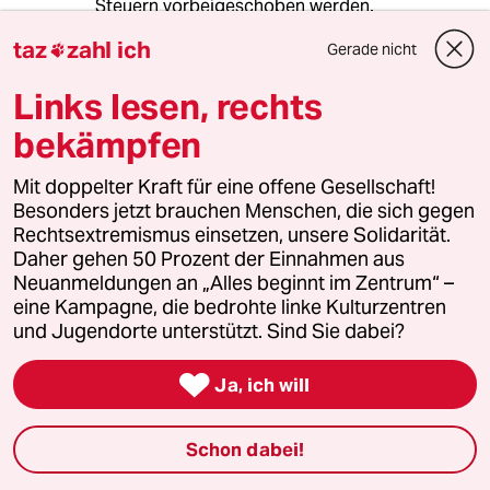
Steuern vorbeigeschoben werden.
„Ermessungsspielräume“ gibt es anscheinend
taz
zahl ich
Gerade nicht

zur Genüge bei vielen anderen Gelegenheiten.
Dem geschätzten Leser sind solche hinlänglich
Links lesen, rechts
bekannt – beginnend bei Banken, Eurokrise …
bis hin zu unverschämten „Ansprüchen“ von
bekämpfen
Herrn Wulff. Ein weiteres beschämendes
Zeugnis der Allmacht von Behörden und
Mit doppelter Kraft für eine offene Gesellschaft!
Politikern.
Besonders jetzt brauchen Menschen, die sich gegen
Für mich stellt sich seit langer Zeit die Frage:
Rechtsextremismus einsetzen, unsere Solidarität.
Wer oder was ist relevant? Das System? Der
Daher gehen 50 Prozent der Einnahmen aus
Mensch?
Neuanmeldungen an „Alles beginnt im Zentrum“ –
eine Kampagne, die bedrohte linke Kulturzentren
Walter Bachler
und Jugendorte unterstützt. Sind Sie dabei?

Ja, ich will
Uwe Roos
UR
24.07.2012
,
11:35 Uhr
Schon dabei!
Es ist die Allgegenwärtigkeit der deutschen
Vergangenheit. Ihre teils unrühmliche