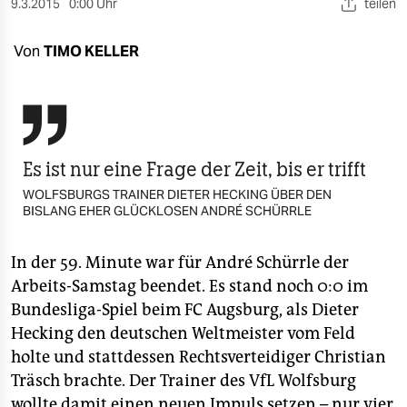
berlin
9.3.2015
0:00 Uhr
teilen
nord
Von
TIMO KELLER
wahrheit

verlag
verlag
Es ist nur eine Frage der Zeit, bis er trifft
veranstaltungen
WOLFSBURGS TRAINER DIETER HECKING ÜBER DEN
BISLANG EHER GLÜCKLOSEN ANDRÉ SCHÜRRLE
shop
In der 59. Minute war für André Schürrle der
fragen & hilfe
Arbeits-Samstag beendet. Es stand noch 0:0 im
unterstützen
Bundesliga-Spiel beim FC Augsburg, als Dieter
Hecking den deutschen Weltmeister vom Feld
abo
holte und stattdessen Rechtsverteidiger Christian
genossenschaft
Träsch brachte. Der Trainer des VfL Wolfsburg
wollte damit einen neuen Impuls setzen – nur vier