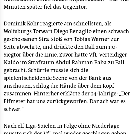
epaper login
Minuten später fiel das Gegentor.
Dominik Kohr reagierte am schnellsten, als
Wolfsburgs Torwart Diego Benaglio einen schwach
geschossenen Strafstoß von Tobias Werner zur
Seite abwehrte, und drückte den Ball zum 1:0-
Siegtor über die Linie. Zuvor hatte VfL-Verteidiger
Naldo im Strafraum Abdul Rahman Baba zu Fall
gebracht. Schürrle musste sich die
spielentscheidende Szene von der Bank aus
anschauen, schlug die Hände über dem Kopf
zusammen. Hinterher erklärte der 24-Jährige: „Der
Elfmeter hat uns zurückgeworfen. Danach war es
schwer.“
Nach elf Liga-Spielen in Folge ohne Niederlage
musste sich der VfL mal wieder geschlagen geben.