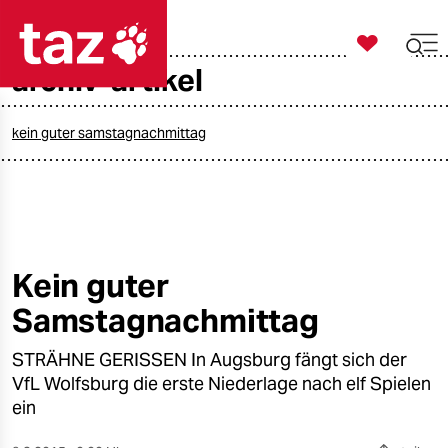

taz zahl ich
archiv-artikel

taz zahl ich
taz zahl ich
kein guter samstagnachmittag
themen
politik
öko
Kein guter
Samstagnachmittag
gesellschaft
STRÄHNE GERISSEN In Augsburg fängt sich der
kultur
VfL Wolfsburg die erste Niederlage nach elf Spielen
sport
ein