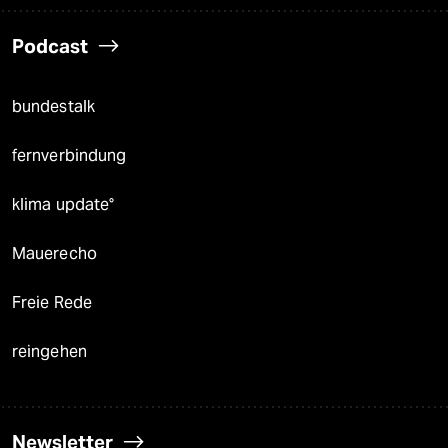
Podcast
bundestalk
fernverbindung
klima update°
Mauerecho
Freie Rede
reingehen
Newsletter