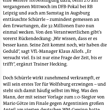
eine weitere Torbeteiligung dazu, beim 2:0 am
vergangenen Mittwoch im DFB-Pokal bei RB
Leipzig und auch am Samstag in Augsburg
enttäuschte Schürrle – zumindest gemessen an
den Erwartungen, die 32 Millionen Euro nun
einmal wecken. Von den Verantwortlichen gibt’s
vorerst Rückendeckung: „Wir wissen, dass er es
besser kann. Seine Zeit kommt noch, wir haben die
Geduld“, sagt VfL-Manager Klaus Allofs. „Er
versucht viel. Es ist nur eine Frage der Zeit, bis er
trifft“, ergänzt Trainer Hecking.
Doch Schürrle wirkt zunehmend verkrampft, er
will sein erstes Tor für Wolfsburg erzwingen – und
steht sich damit häufig selbst im Weg. Was den
Mann, der mit seiner Vorlage zum 1:0-Siegtor von
Mario Götze im Finale gegen Argentinien großen
Anteil am vierten deutschen WM-Gewinn hatte,