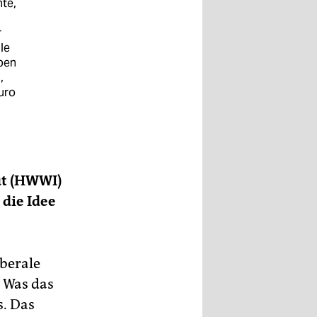
te,
r
le
ben
,
uro
ut (HWWI)
 die Idee
iberale
 Was das
. Das