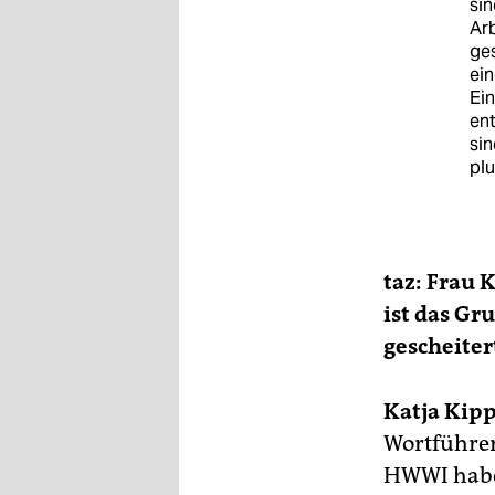
epaper login
sin
Arb
ges
ein
Ei
ent
sin
plu
taz: Frau 
ist das Gr
gescheiter
Katja Kipp
Wortführer
HWWI haben