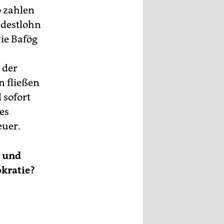
o zahlen
ndestlohn
wie Bafög
 der
n fließen
 sofort
es
euer.
- und
okratie?