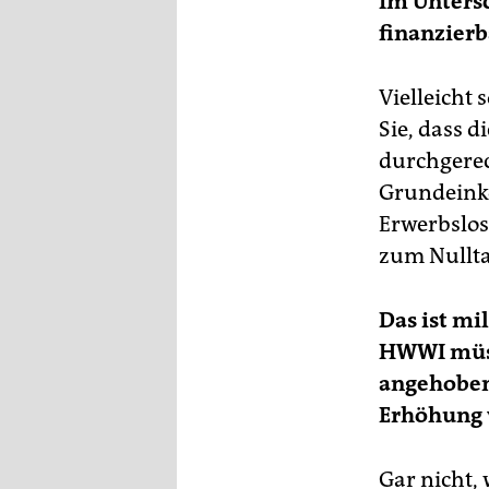
Im Untersc
finanzierb
Vielleicht
Sie, dass d
durchgerec
Grundeink
Erwerbslos
zum Nullta
Das ist mi
HWWI müss
angehoben
Erhöhung 
Gar nicht, 