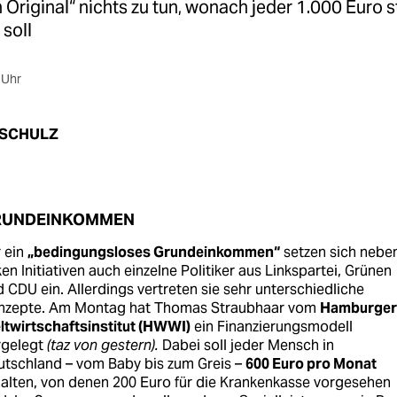
 Original“ nichts zu tun, wonach jeder 1.000 Euro s
soll
 Uhr
 SCHULZ
RUNDEINKOMMEN
 ein
„bedingungsloses Grundeinkommen“
setzen sich nebe
ken Initiativen auch einzelne Politiker aus Linkspartei, Grünen
 CDU ein. Allerdings vertreten sie sehr unterschiedliche
nzepte. Am Montag hat Thomas Straubhaar vom
Hamburger
ltwirtschaftsinstitut (HWWI)
ein Finanzierungsmodell
rgelegt
(taz von gestern).
Dabei soll jeder Mensch in
utschland – vom Baby bis zum Greis –
600 Euro pro Monat
alten, von denen 200 Euro für die Krankenkasse vorgesehen