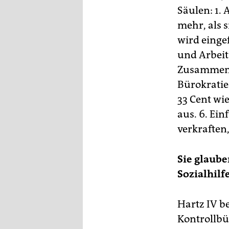
Säulen: 1.
mehr, als 
wird eingef
und Arbeit
Zusammenle
Bürokratie
33 Cent wie
aus. 6. Ei
verkraften
Sie glaub
Sozialhilf
Hartz IV b
Kontrollbü