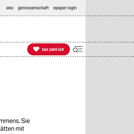
abo
genossenschaft
epaper login

taz zahl ich
taz zahl ich
kommens. Sie
ätten mit