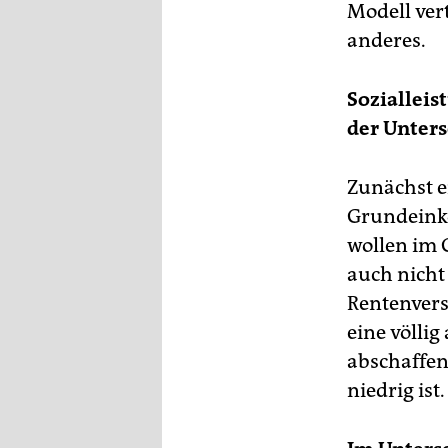
Modell vert
anderes.
Sozialleis
der Unters
Zunächst e
Grundeinko
wollen im 
auch nicht
Rentenvers
eine völli
abschaffen
niedrig ist.