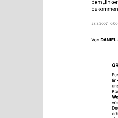
berlin
dem „linken
bekommen 
nord
wahrheit
28.3.2007
0:00
verlag
Von
DANIEL
verlag
veranstaltungen
G
shop
Für
fragen & hilfe
lin
und
unterstützen
Ko
We
abo
vo
De
genossenschaft
erh