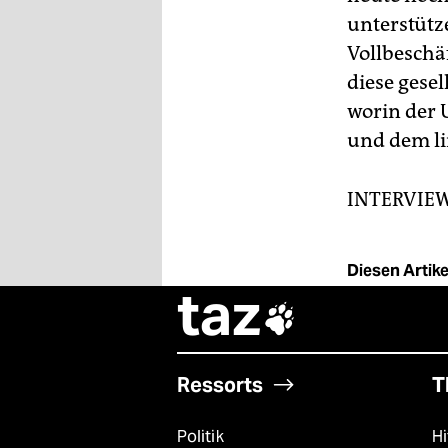
unterstütz
Vollbeschä
diese gese
worin der 
und dem li
INTERVIEW
Diesen Artikel
taz

Ressorts
T
Politik
Hi