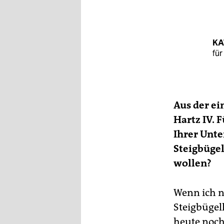
KA
fü
Aus der ei
Hartz IV. F
Ihrer Unt
Steigbügel
wollen?
Wenn ich 
Steigbügelh
heute noch 