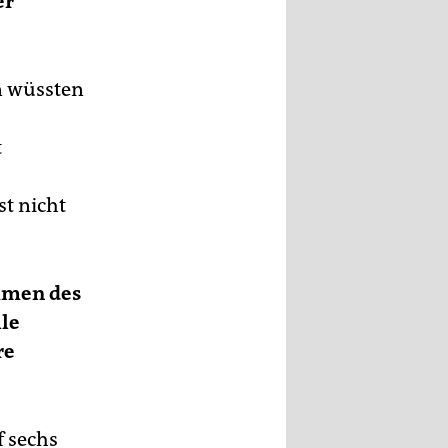
er
nn wüssten
t
st nicht
ommen des
le
re
f sechs