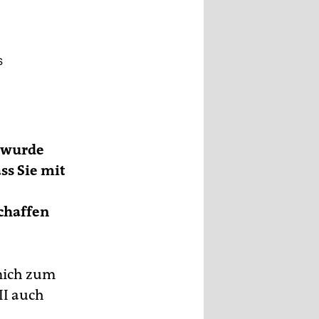
s
e wurde
ass Sie mit
schaffen
mich zum
II auch