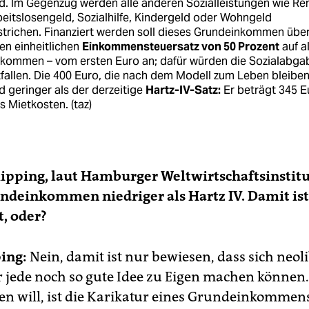
d. Im Gegenzug werden alle anderen Sozialleistungen wie Ren
eitslosengeld, Sozialhilfe, Kindergeld oder Wohngeld
trichen. Finanziert werden soll dieses Grundeinkommen übe
en einheitlichen
Einkommensteuersatz von 50 Prozent
auf al
nkommen – vom ersten Euro an; dafür würden die Sozialabga
fallen. Die 400 Euro, die nach dem Modell zum Leben bleiben
d geringer als der derzeitige
Hartz-IV-Satz:
Er beträgt 345 E
s Mietkosten. (taz)
Kipping, laut Hamburger Weltwirtschaftsinstit
undeinkommen niedriger als Hartz IV. Damit ist
t, oder?
ing:
Nein, damit ist nur bewiesen, dass sich neol
 jede noch so gute Idee zu Eigen machen können.
 will, ist die Karikatur eines Grundeinkommens