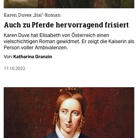
berlin
nord
Karen Duves „Sisi“-Roman
Auch zu Pferde hervorragend frisiert
wahrheit
Karen Duve hat Elisabeth von Österreich einen
verlag
vielschichtigen Roman gewidmet. Er zeigt die Kaiserin als
Person voller Ambivalenzen.
verlag
Von
Katharina Granzin
veranstaltungen
17.10.2022
shop
fragen & hilfe
unterstützen
abo
genossenschaft