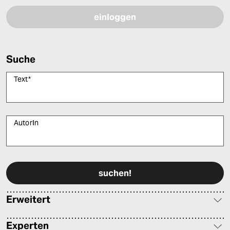
Suche
Text
*
AutorIn
Bitte füllen Sie alle Pflichtfelder (*) aus, um fortfahren zu können.
Erweitert
Experten