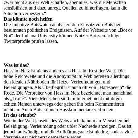
zwar nicht aus der Welt schaffen, aber alles, was die Menschen
sensibilisiert und dazu anregt, Quellen zu hinterfragen, kann die
Situation verbessern.“
Das könnte noch helfen
Die Initiative Botswatch analysiert den Einsatz von Bots bei
bestimmten politischen Ereignissen. Auf der Webseite von „Bot or
Not“ der Indiana University können Nutzer Bot-verdächtige
Twitterprofile prüfen lassen.
Was ist das?
Hass im Netz ist nichts anderes als Hass im Rest der Welt. Die
hohe Reichweite und die Anonymität im Web bereiten allerdings
den idealen Nährboden für Hetze, Verleumdungen und
Beleidigungen. Als Überbegriff ist auch oft von „Hatespeech“ die
Rede. Die Verbreiter von Hass im Netz bezeichnet man manchmal
als „Trolle“. Viele Menschen sind im Internet nicht mit ihrem
echten Namen unterwegs oder geben ihn beim Kommentieren
nicht an. Auch Bots können Hasskommentare verbreiten.
Ist das erlaubt?
Wie in der Welt jenseits des Webs auch, kann man Menschen bei
Beleidigung, Verleumdung oder übler Nachrede anzeigen. Das ist
jedoch aufwändig, und die Aufklärungsrate ist niedrig, sodass viele
Verstöße gar nicht erst gemeldet werden.