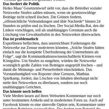
Das fordert die Politik
Heiko Maas’ Gesetzentwurf sieht vor, dass die Betreiber sozialer
Netzwerke Strafen zahlen müssen, wenn sie gesetzeswidrige
Beiträge nicht schnell löschen. Die Grünen fordern,
„offensichtliche Verleumdungen und üble Nachrede“ binnen 24
Stunden zu prüfen und zu löschen. Der Social-Media-Rat, den die
Linken vorschlagen, soll als unabhängiges Gremium auch die
Löschung von Gewaltaufrufen in den Netzwerken überwachen.
Das ist problematisch
ExpertInnen befürchten, dass unerreichbare Forderungen die
Netzwerke zur Zensur motivieren könnten. „Solche Strafen hätten
einfach nur die komplette Überforderung der Unternehmen als
Folge“, sagt die Kommunikationswissenschaftlerin Kleinen-von
Königslöw. Um Strafen zu umgehen, würden die Netzwerke
womöglich große Zahlen von Beiträgen ungeprüft löschen – und
damit die Meinungs- und Pressefreiheit einschränken. Das
Vorstandsmitglied von Reporter ohne Grenzen, Matthias
Spielkamp, fordert, das Löschen von Inhalten überhaupt nicht
mehr den Netzwerken zu überlassen, sondern nur noch
unabhängigen Gerichten.
Das könnte noch helfen
Viele Medien lassen auf ihren Webseiten Kommentare nur noch
unter bestimmten Artikeln und in moderierten Foren zu. Auch auf
Facebook könnte es eine sinnvolle Option sein, Kommentare unter
manchen Beiträgen auszuschalten. Das fordert zum Beispiel die