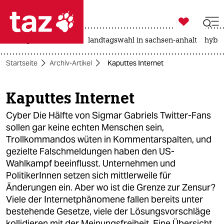

taz zahl ich
niedrigwasser
rente
landtagswahl in sachsen-anhalt
hybri

taz zahl ich
Startseite
Archiv-Artikel
Kaputtes Internet
taz zahl ich
themen
Kaputtes Internet
politik
Cyber Die Hälfte von Sigmar Gabriels Twitter-Fans
sollen gar keine echten Menschen sein,
öko
Trollkommandos wüten in Kommentarspalten, und
gezielte Falschmeldungen haben den US-
gesellschaft
Wahlkampf beeinflusst. Unternehmen und
PolitikerInnen setzen sich mittlerweile für
kultur
Änderungen ein. Aber wo ist die Grenze zur Zensur?
Viele der Internetphänomene fallen bereits unter
sport
bestehende Gesetze, viele der Lösungsvorschläge
kollidieren mit der Meinungsfreiheit. Eine Übersicht