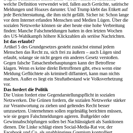
epaper login
welche Definition verwendet wird, fallen auch Gerüchte, satirische
Meldungen und Hoaxes darunter. Und Trump klebt das Etikett auf
jede Berichterstattung, die ihm nicht gefällt. Sicher ist: Schon lange
vor dem Internet erfanden Menschen und Medien Lügen. Über die
sozialen Netzwerke können sie aber heute eine hohe Verbreitung
finden: Manche Falschmeldungen hatten in den letzten Wochen
des US-Wahlkampfs höhere Klickzahlen als seriöse Nachrichten.
Ist das erlaubt?
Artikel 5 des Grundgesetzes gesteht zunächst einmal jedem
Menschen das Recht zu, sich frei zu äußern – auch Lügen sind
erlaubt, solange sie nicht gegen ein anderes Gesetz verstoßen.
Gegen falsche Tatsachenbehauptungen kann der Betroffene
klagen. Wenn es keine direkt Betroffenen gibt, etwa wenn eine
Meldung Geflüchtete als kriminell diffamiert, kann man nichts
machen. Außer es liegt ein Straftatbestand wie Volksverhetzung
vor.
Das fordert die Politik
Die Union fordert eine Gegendarstellungspflicht in sozialen
Netzwerken. Die Grünen fordern, die sozialen Netzwerke stärker
zur Verantwortung zu ziehen und geltendes Recht besser
umzusetzen. Unternehmen sollen regelmäßig berichten müssen,
wie sie gegen Falschmeldungen agieren. Bußgelder oder
Gewinnabschöpfungen sollen bei Nachlässigkeit als Sanktionen
dienen. Die Linke schlägt einen Social-Media-Rat vor, der
Facebook und Co. als unabhängiges Gremium kontrolliert.