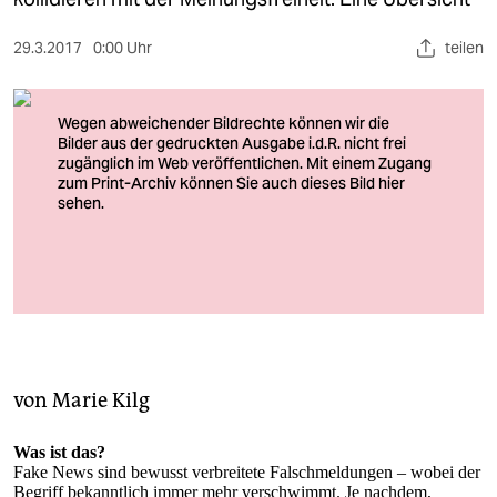
berlin
nord
29.3.2017
0:00 Uhr
teilen
wahrheit
verlag
verlag
veranstaltungen
shop
Foto: Kent Blechynden/reuters
fragen & hilfe
unterstützen
von
Marie Kilg
abo
Was ist das?
genossenschaft
Fake News sind bewusst verbreitete Falschmeldungen – wobei der
Begriff bekanntlich immer mehr verschwimmt. Je nachdem,