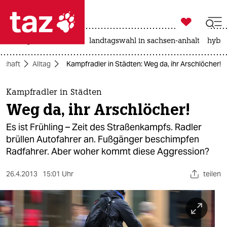

taz zahl ich
niedrigwasser
rente
landtagswahl in sachsen-anhalt
hybri

taz zahl ich
schaft
Alltag
Kampfradler in Städten: Weg da, ihr Arschlöcher!
taz zahl ich
themen
Kampfradler in Städten
Weg da, ihr Arschlöcher!
politik
Es ist Frühling – Zeit des Straßenkampfs. Radler
öko
brüllen Autofahrer an. Fußgänger beschimpfen
Radfahrer. Aber woher kommt diese Aggression?
gesellschaft
26.4.2013
15:01 Uhr
teilen
kultur
sport