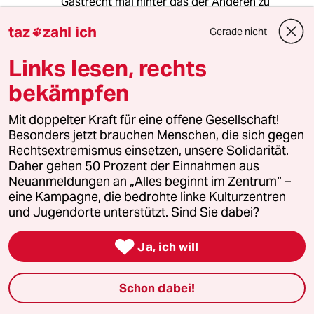
Gastrecht mal hinter das der Anderen zu
stellen, sehen Nachbars Hammer im gelben
taz
zahl ich
Gerade nicht
Hummer und in jeder anderen Affenschaukel.

Neben der Notwendigkeit den Raum für die
Links lesen, rechts
Verkehrsteilnehmenden besser aufzuteilen,
finde ich eine sozialpsychologische
bekämpfen
Auseinandersetzung für genauso wichtig. Es
wird immer Schnittstellen und
Mit doppelter Kraft für eine offene Gesellschaft!
Berührungsräume des Verkehrs geben.
Besonders jetzt brauchen Menschen, die sich gegen
Ich stelle hier mal frech die Forderung, dass in
Rechtsextremismus einsetzen, unsere Solidarität.
der Fahrschule und Führerscheinprüfung ein
Daher gehen 50 Prozent der Einnahmen aus
nicht unerheblicher Teil der Fahrübungen auf
Neuanmeldungen an „Alles beginnt im Zentrum“ –
dem Fahrrad zu leisten sind. Nicht im
eine Kampagne, die bedrohte linke Kulturzentren
Verkehrskindergarten, sondern im fliessenden
und Jugendorte unterstützt. Sind Sie dabei?
Verkehr.

Ja, ich will
Freewheelpussies
F
Schon dabei!
28.04.2013
,
13:57 Uhr
Als Lösung empfiehlt sich, ganz auf den