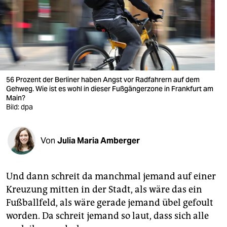
berlin
nord
wahrheit
verlag
56 Prozent der Berliner haben Angst vor Radfahrern auf dem
verlag
Gehweg. Wie ist es wohl in dieser Fußgängerzone in Frankfurt am
Main?
Bild: dpa
veranstaltungen
shop
Von
Julia Maria Amberger
fragen & hilfe
unterstützen
Und dann schreit da manchmal jemand auf einer
Kreuzung mitten in der Stadt, als wäre das ein
abo
Fußballfeld, als wäre gerade jemand übel gefoult
genossenschaft
worden. Da schreit jemand so laut, dass sich alle