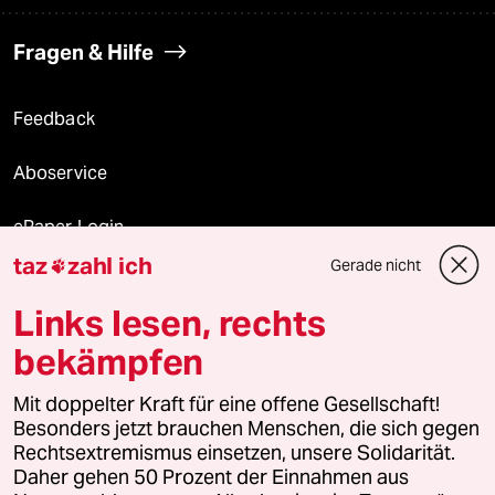
Fragen & Hilfe
Feedback
Aboservice
ePaper Login
taz
zahl ich
Gerade nicht

Downloads für Abonnierende
Links lesen, rechts
bekämpfen
© 2026 taz Verlags und Vertriebs GmbH
Mit doppelter Kraft für eine offene Gesellschaft!
Alle Rechte vorbehalten. Bei rechtlichen Fragen oder für Genehmigungen
wenden Sie sich bitte an
lizenzen@taz.de
Besonders jetzt brauchen Menschen, die sich gegen
Rechtsextremismus einsetzen, unsere Solidarität.
Daher gehen 50 Prozent der Einnahmen aus
Feedback
Redaktionsstatut
Kommune-Richtlinien
KI-