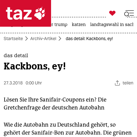

taz zahl ich
bergsteigen
usa unter trump
katzen
landtagswahl in sachs

taz zahl ich
Startseite
Archiv-Artikel
das detail: Kackbons, ey!
taz zahl ich
themen
das detail
Kackbons, ey!
politik
öko
27.3.2018
0:00 Uhr
teilen
gesellschaft
Lösen Sie Ihre Sanifair-Coupons ein? Die
Gretchenfrage der deutschen Autobahn
kultur
sport
Wie die Autobahn zu Deutschland gehört, so
gehört der Sanifair-Bon zur Autobahn. Die grünen