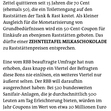
berlin
Zettel quittieren seit 15 Jahren die 70 Cent
(ehemals 50), die ein Toilettengang auf den
nord
Raststätten der Tank & Rast kostet. Als kleiner
wahrheit
Ausgleich für die Monetarisierung von
Grundbedürfnissen wird ein 50-Cent-Coupon für
verlag
Einkäufe an ebenjenen Raststätten geboten. Das
dürfte einer
ZEHNTELTAFEL MILKASCHOKOLADE
verlag
zu Raststättenpreisen entsprechen.
veranstaltungen
Eine vom RBB beauftragte Umfrage hat nun
shop
erhoben, dass knapp ein Viertel der Befragten
fragen & hilfe
diese Bons nie einlösen, ein weiteres Viertel nur
äußerst selten. Der RBB will daraufhin
unterstützen
ausgerechnet haben: Bei 520 bundesweiten
abo
Sanifair-Anlagen, die je durchschnittlich 500
Leuten am Tag Erleichterung bieten, würden im
genossenschaft
Jahr Coupons im Wert von etwa 20 Millionen Euro