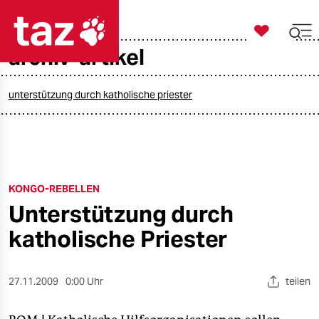

taz zahl ich
archiv-artikel

taz zahl ich
taz zahl ich
unterstützung durch katholische priester
themen
politik
KONGO-REBELLEN
öko
Unterstützung durch
gesellschaft
katholische Priester
kultur
27.11.2009
0:00 Uhr
teilen
sport