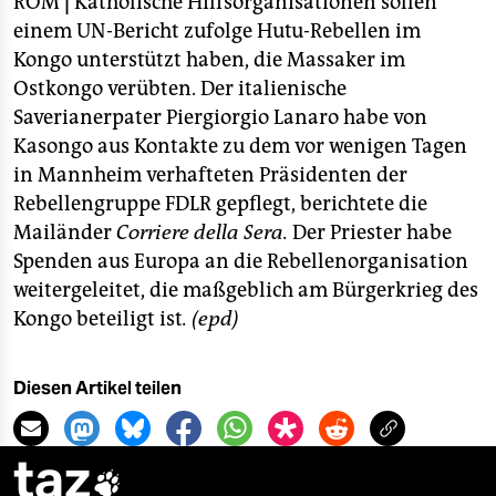
berlin
ROM
|
Katholische Hilfsorganisationen sollen
einem UN-Bericht zufolge Hutu-Rebellen im
nord
Kongo unterstützt haben, die Massaker im
Ostkongo verübten. Der italienische
wahrheit
Saverianerpater Piergiorgio Lanaro habe von
Kasongo aus Kontakte zu dem vor wenigen Tagen
verlag
in Mannheim verhafteten Präsidenten der
verlag
Rebellengruppe FDLR gepflegt, berichtete die
Mailänder
Corriere della Sera.
Der Priester habe
veranstaltungen
Spenden aus Europa an die Rebellenorganisation
shop
weitergeleitet, die maßgeblich am Bürgerkrieg des
Kongo beteiligt ist
. (epd)
fragen & hilfe
unterstützen
Diesen Artikel teilen
abo
taz
genossenschaft
