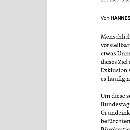
berlin
25.9.2006
0:00
nord
Von
HANNES
wahrheit
Menschlic
verlag
vorstellbar
verlag
etwas Unmö
dieses Ziel
veranstaltungen
Exklusion 
shop
es häufig n
fragen & hilfe
Um diese s
unterstützen
Bundestags
abo
Grundeink
genossenschaft
befürchten
Bürokratie 