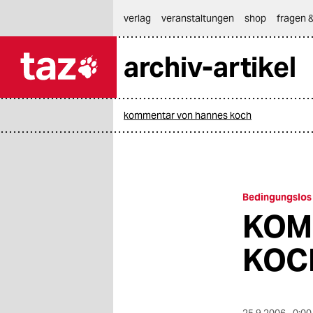
hautnavigation anspringen
hauptinhalt anspringen
footer anspringen
verlag
veranstaltungen
shop
fragen &
archiv-artikel

taz zahl ich
taz zahl ich
kommentar von hannes koch
themen
politik
öko
Bedingungslos 
KOM
gesellschaft
KOC
kultur
sport