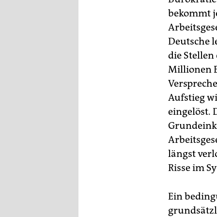
epaper login
bekommt je
Arbeitsgese
Deutsche l
die Stellen
Millionen E
Verspreche
Aufstieg w
eingelöst.
Grundeinko
Arbeitsgese
längst ver
Risse im S
Ein beding
grundsätzl