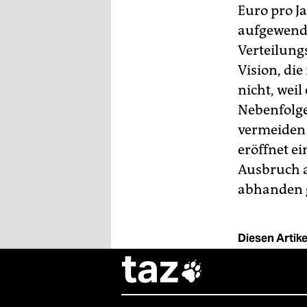
Euro pro J
aufgewende
Verteilun
Vision, di
nicht, wei
Nebenfolgen
vermeiden 
eröffnet e
Ausbruch a
abhanden 
Diesen Artikel
taz
