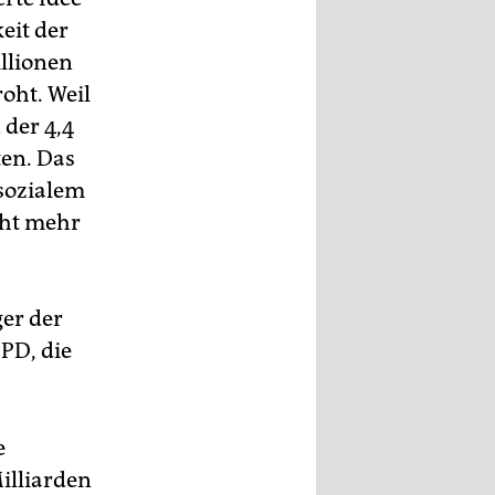
eit der
illionen
oht. Weil
 der 4,4
ten. Das
sozialem
cht mehr
ger der
PD, die
e
illiarden