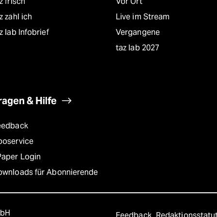
z frisch
Vor Ort
z zahl ich
Live im Stream
z lab Infobrief
Vergangene
taz lab 2027
ragen & Hilfe
eedback
boservice
Paper Login
ownloads für Abonnierende
mbH
Feedback
Redaktionsstatu