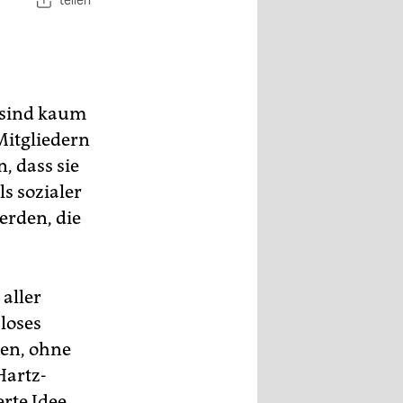
teilen
 sind kaum
 Mitgliedern
, dass sie
ls sozialer
erden, die
aller
loses
en, ohne
Hartz-
erte Idee