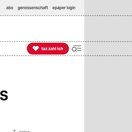
abo
genossenschaft
epaper login

taz zahl ich
taz zahl ich
S