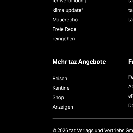
fernverbindung
ta
klima update°
ta
Mauerecho
ta
Freie Rede
reingehen
Mehr taz Angebote
F
F
Reisen
A
Kantine
e
Shop
D
Anzeigen
© 2026 taz Verlags und Vertriebs G