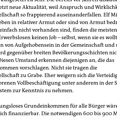
tzt neue Aktualität, weil Anspruch und Wirklichk
llschaft so frappierend auseinanderfallen. Elf M
eben in relativer Armut oder sind von Armut bedr
 einfach nicht vorhanden sind, finden die meisten
rwerbslosen keinen Job – selbst, wenn sie es woll
n von Aufgehobensein in der Gemeinschaft und 
ird gegenüber breiten Bevölkerungsschichten ni
 Diesen Umstand erkennen diejenigen an, die das
mmen vorschlagen. Nicht sie tragen die
llschaft zu Grabe. Eher weigern sich die Verteidi
lorenen Vollbeschäftigung unter anderem in der S
ystem zur Kenntnis zu nehmen.
ungsloses Grundeinkommen für alle Bürger wär
ich finanzierbar. Die notwendigen 600 bis 900 M