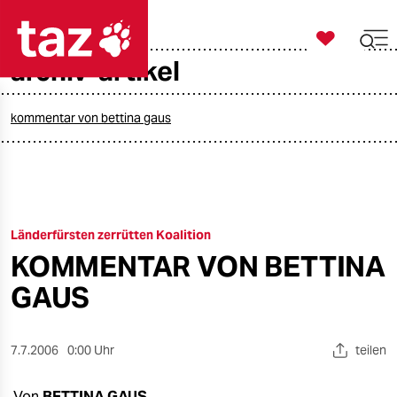

taz zahl ich
archiv-artikel

taz zahl ich
taz zahl ich
kommentar von bettina gaus
themen
politik
Länderfürsten zerrütten Koalition
öko
KOMMENTAR VON BETTINA
gesellschaft
GAUS
kultur
7.7.2006
0:00 Uhr
teilen
sport
Von
BETTINA GAUS