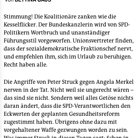
berlin
nord
Stimmung! Die Koalitionäre zanken wie die
Kesselflicker. Der Bundeskanzlerin wird von SPD-
wahrheit
Politikern Wortbruch und unanständiger
Führungsstil vorgeworfen. Unionsvertreter finden,
verlag
dass der sozialdemokratische Fraktionschef nervt,
verlag
und empfehlen ihm, sich im Urlaub zu beruhigen.
Recht haben alle.
veranstaltungen
shop
Die Angriffe von Peter Struck gegen Angela Merkel
nerven in der Tat. Nicht weil sie ungerecht wären –
fragen & hilfe
das sind sie nicht. Sondern weil alles Getöse nichts
unterstützen
daran ändert, dass die SPD-Verantwortlichen den
Eckwerten der geplanten Gesundheitsreform
abo
zugestimmt haben. Übrigens ohne dazu mit
genossenschaft
vorgehaltener Waffe gezwungen worden zu sein.