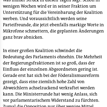
Was immer Struck in diesen Tagen sagt: Schon in
epaper login
wenigen Wochen wird er in seiner Fraktion um
Unterstützung für die Vereinbarung der Koalition
werben. Und voraussichtlich werden seine
Parteifreunde, die jetzt ebenfalls markige Worte in
Mikrofone schmettern, die geplanten Änderungen
ganz brav abnicken.
In einer großen Koalition schwindet die
Bedeutung des Parlaments ohnehin. Die Mehrheit
der Regierungsfraktionen ist so groß, dass der
Einfluss der einzelnen Abgeordneten gering ist.
Gerade erst hat sich bei der Föderalismusreform
gezeigt, dass eine ziemlich hohe Zahl von
Abweichlern achselzuckend verkraftet werden
kann. Die Ministerrunde hat wenig Anlass, sich
vor parlamentarischem Widerstand zu fürchten.
Zumal die Opposition nur über wenige Mittel