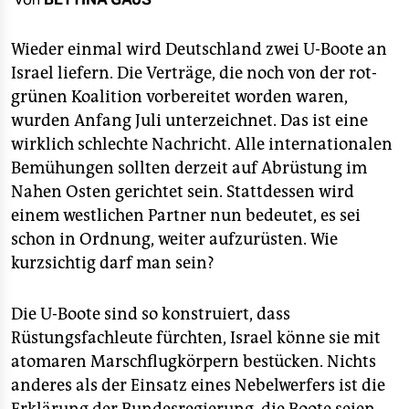
berlin
nord
Wieder einmal wird Deutschland zwei U-Boote an
Israel liefern. Die Verträge, die noch von der rot-
wahrheit
grünen Koalition vorbereitet worden waren,
wurden Anfang Juli unterzeichnet. Das ist eine
verlag
wirklich schlechte Nachricht. Alle internationalen
verlag
Bemühungen sollten derzeit auf Abrüstung im
Nahen Osten gerichtet sein. Stattdessen wird
veranstaltungen
einem westlichen Partner nun bedeutet, es sei
shop
schon in Ordnung, weiter aufzurüsten. Wie
kurzsichtig darf man sein?
fragen & hilfe
unterstützen
Die U-Boote sind so konstruiert, dass
Rüstungsfachleute fürchten, Israel könne sie mit
abo
atomaren Marschflugkörpern bestücken. Nichts
genossenschaft
anderes als der Einsatz eines Nebelwerfers ist die