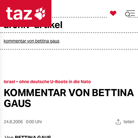

taz zahl ich
archiv-artikel

taz zahl ich
taz zahl ich
kommentar von bettina gaus
themen
politik
Israel – ohne deutsche U-Boote in die Nato
öko
KOMMENTAR VON BETTINA
gesellschaft
GAUS
kultur
24.8.2006
0:00 Uhr
teilen
sport
Von
BETTINA GAUS