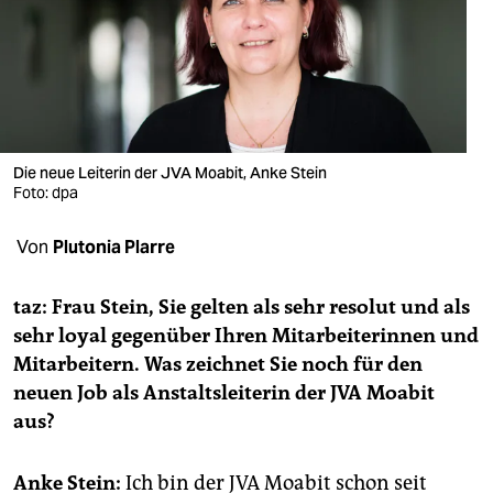
berlin
nord
wahrheit
verlag
Die neue Leiterin der JVA Moabit, Anke Stein
verlag
Foto: dpa
veranstaltungen
Von
Plutonia Plarre
shop
taz: Frau Stein, Sie gelten als sehr resolut und als
fragen & hilfe
sehr loyal gegenüber Ihren Mitarbeiterinnen und
Mitarbeitern. Was zeichnet Sie noch für den
unterstützen
neuen Job als Anstaltsleiterin der JVA Moabit
abo
aus?
genossenschaft
Anke Stein:
Ich bin der JVA Moabit schon seit