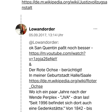
https://de.m.wikipedia.org/wiki/Justizvollzugsa
nstalt
Lowandorder
05.09.2017
,
13:14 Uhr
@Lowandorder:
ok San Quentin paßt noch besser -
https://m.youtube.com/watch?
v=1zgja26eNeY
&
Der Rote Ochse - berüchtigt!
In meiner Geburtstadt Halle/Saale
https://de.m.wikipedia.org/wiki/Roter
_Ochse
Wo ich ein paar Jahre nach der
Wende Perplex - "JVA" - dran las!
"Seit 1996 befindet sich dort auch
eine Gedenkstätte." Von 1842 - bis