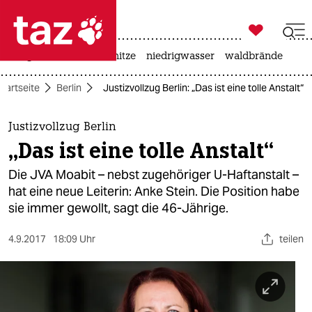

taz zahl ich
krieg in der ukraine
hitze
niedrigwasser
waldbrände

taz zahl ich
Startseite
Berlin
Justizvollzug Berlin: „Das ist eine tolle Anstalt“
taz zahl ich
themen
Justizvollzug Berlin
„Das ist eine tolle Anstalt“
politik
Die JVA Moabit – nebst zugehöriger U-Haftanstalt –
öko
hat eine neue Leiterin: Anke Stein. Die Position habe
sie immer gewollt, sagt die 46-Jährige.
gesellschaft
4.9.2017
18:09 Uhr
teilen
kultur
sport