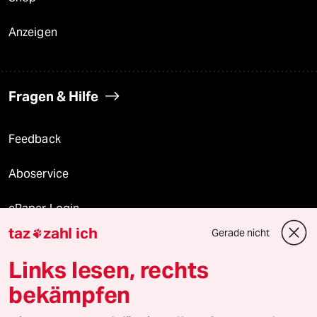
Anzeigen
Fragen & Hilfe
Feedback
Aboservice
ePaper Login
taz
zahl ich
Gerade nicht

Downloads für Abonnierende
Links lesen, rechts
bekämpfen
© 2026 taz Verlags und Vertriebs GmbH