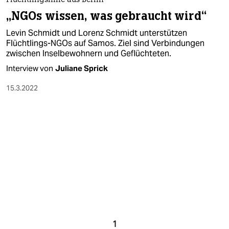
berlin
Flüchtlingshilfe aus Berlin
„NGOs wissen, was gebraucht wird“
nord
Levin Schmidt und Lorenz Schmidt unterstützen
Flüchtlings-NGOs auf Samos. Ziel sind Verbindungen
wahrheit
zwischen In­sel­be­woh­ne­rn und Geflüchteten.
verlag
Interview von
Juliane Sprick
15.3.2022
verlag
veranstaltungen
shop
fragen & hilfe
unterstützen
abo
genossenschaft
1