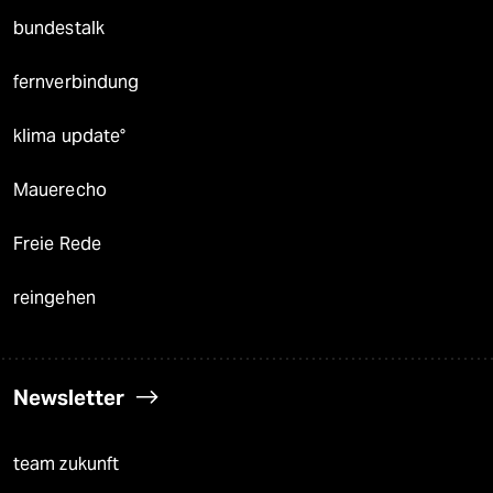
bundestalk
fernverbindung
klima update°
Mauerecho
Freie Rede
reingehen
Newsletter
team zukunft