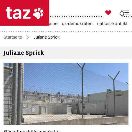

taz zahl ich
hitze
krieg in der ukraine
us-demokraten
nahost-konflikt

taz zahl ich
Startseite
Juliane Sprick
taz zahl ich
Juliane Sprick
themen
politik
öko
gesellschaft
kultur
sport