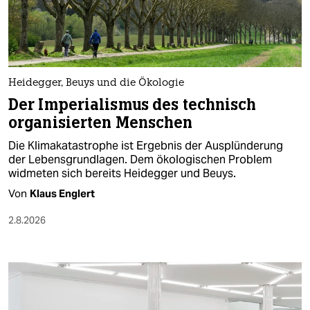
berlin
nord
wahrheit
Heidegger, Beuys und die Ökologie
verlag
Der Imperialismus des technisch
organisierten Menschen
verlag
Die Klimakatastrophe ist Ergebnis der Ausplünderung
veranstaltungen
der Lebensgrundlagen. Dem ökologischen Problem
widmeten sich bereits Heidegger und Beuys.
shop
Von
Klaus Englert
fragen & hilfe
2.8.2026
unterstützen
abo
genossenschaft