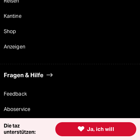
Reisen
Kantine
Shop
Anzeigen
Fragen & Hilfe
Feedback
Aboservice
ePaper Login
Die taz

Ja, ich will
unterstützen:
Downloads für Abonnierende