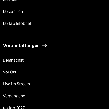
taz zahl ich
taz lab Infobrief
Veranstaltungen
Demnächst
Vor Ort
Live im Stream
Vergangene
taz lab 2027