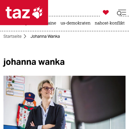

taz zahl ich
hitze
krieg in der ukraine
us-demokraten
nahost-konflikt

taz zahl ich
Startseite
Johanna Wanka
taz zahl ich
themen
johanna wanka
politik
öko
gesellschaft
kultur
sport