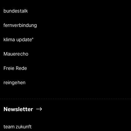
bundestalk
fernverbindung
klima update°
Mauerecho
Freie Rede
reingehen
Newsletter
team zukunft