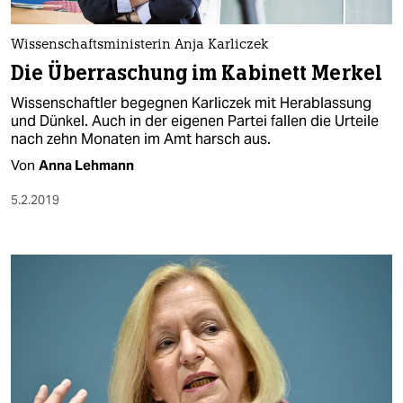
berlin
nord
Wissenschaftsministerin Anja Karliczek
Die Überraschung im Kabinett Merkel
wahrheit
Wissenschaftler begegnen Karliczek mit Herablassung
verlag
und Dünkel. Auch in der eigenen Partei fallen die Urteile
nach zehn Monaten im Amt harsch aus.
verlag
Von
Anna Lehmann
veranstaltungen
5.2.2019
shop
fragen & hilfe
unterstützen
abo
genossenschaft