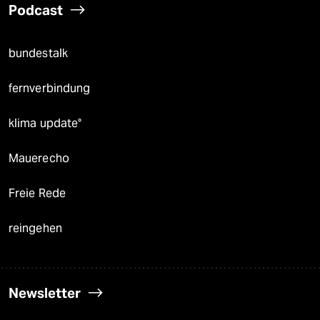
Podcast
bundestalk
fernverbindung
klima update°
Mauerecho
Freie Rede
reingehen
Newsletter