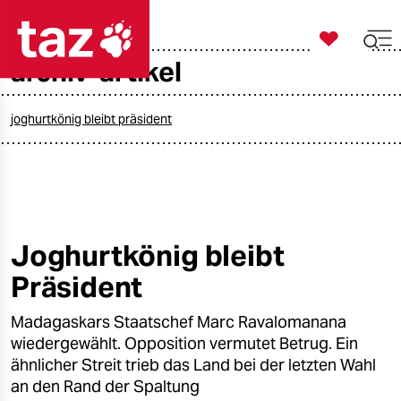

taz zahl ich
archiv-artikel

taz zahl ich
taz zahl ich
joghurtkönig bleibt präsident
themen
politik
öko
Joghurtkönig bleibt
Präsident
gesellschaft
Madagaskars Staatschef Marc Ravalomanana
kultur
wiedergewählt. Opposition vermutet Betrug. Ein
sport
ähnlicher Streit trieb das Land bei der letzten Wahl
an den Rand der Spaltung