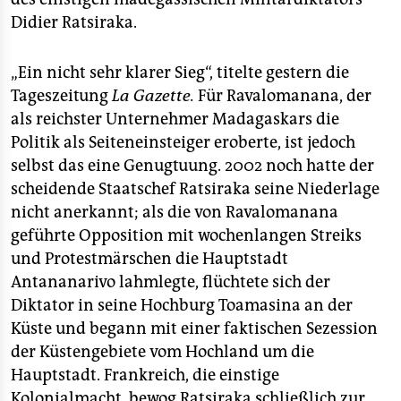
epaper login
Didier Ratsiraka.
„Ein nicht sehr klarer Sieg“, titelte gestern die
Tageszeitung
La Gazette.
Für Ravalomanana, der
als reichster Unternehmer Madagaskars die
Politik als Seiteneinsteiger eroberte, ist jedoch
selbst das eine Genugtuung. 2002 noch hatte der
scheidende Staatschef Ratsiraka seine Niederlage
nicht anerkannt; als die von Ravalomanana
geführte Opposition mit wochenlangen Streiks
und Protestmärschen die Hauptstadt
Antananarivo lahmlegte, flüchtete sich der
Diktator in seine Hochburg Toamasina an der
Küste und begann mit einer faktischen Sezession
der Küstengebiete vom Hochland um die
Hauptstadt. Frankreich, die einstige
Kolonialmacht, bewog Ratsiraka schließlich zur