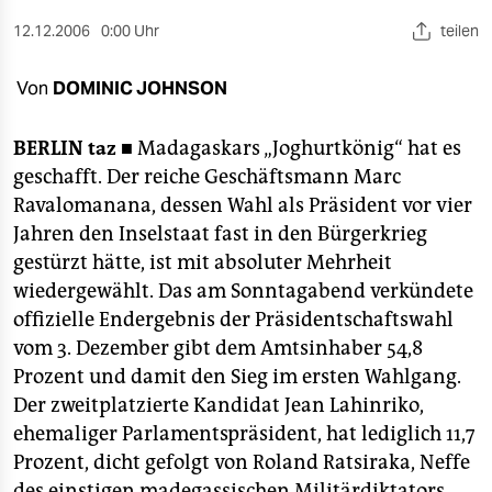
berlin
12.12.2006
0:00 Uhr
teilen
nord
Von
DOMINIC JOHNSON
wahrheit
verlag
BERLIN
taz ■
Madagaskars „Joghurtkönig“ hat es
geschafft. Der reiche Geschäftsmann Marc
verlag
Ravalomanana, dessen Wahl als Präsident vor vier
Jahren den Inselstaat fast in den Bürgerkrieg
veranstaltungen
gestürzt hätte, ist mit absoluter Mehrheit
shop
wiedergewählt. Das am Sonntagabend verkündete
offizielle Endergebnis der Präsidentschaftswahl
fragen & hilfe
vom 3. Dezember gibt dem Amtsinhaber 54,8
unterstützen
Prozent und damit den Sieg im ersten Wahlgang.
Der zweitplatzierte Kandidat Jean Lahinriko,
abo
ehemaliger Parlamentspräsident, hat lediglich 11,7
genossenschaft
Prozent, dicht gefolgt von Roland Ratsiraka, Neffe
des einstigen madegassischen Militärdiktators