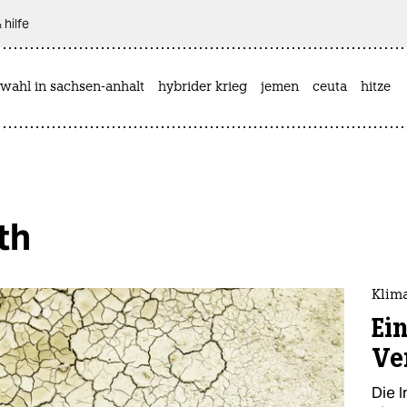
 hilfe
wahl in sachsen-anhalt
hybrider krieg
jemen
ceuta
hitze
th
Klim
Ei
Ve
Die I