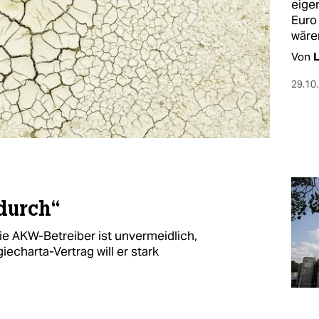
eigen
Euro
wäre
Von
L
29.10
durch“
ie AKW-Betreiber ist unvermeidlich,
echarta-Vertrag will er stark