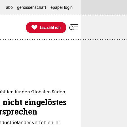
abo
genossenschaft
epaper login

taz zahl ich
taz zahl ich
ahilfen für den Globalen Süden
n nicht eingelöstes
rsprechen
ndustrieländer verfehlen ihr