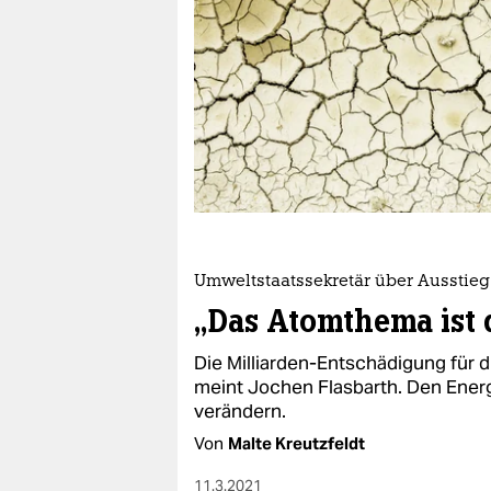
berlin
nord
wahrheit
verlag
verlag
veranstaltungen
shop
Umweltstaatssekretär über Ausstieg
„Das Atomthema ist 
fragen & hilfe
Die Milliarden-Entschädigung für d
unterstützen
meint Jochen Flasbarth. Den Energi
abo
verändern.
Von
Malte Kreutzfeldt
genossenschaft
11.3.2021