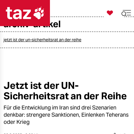

taz zahl ich
archiv-artikel

taz zahl ich
taz zahl ich
jetzt ist der un-sicherheitsrat an der reihe
themen
politik
öko
Jetzt ist der UN-
Sicherheitsrat an der Reihe
gesellschaft
Für die Entwicklung im Iran sind drei Szenarien
kultur
denkbar: strengere Sanktionen, Einlenken Teherans
sport
oder Krieg