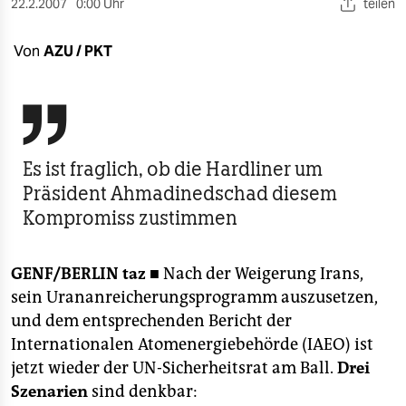
berlin
22.2.2007
0:00 Uhr
teilen
nord
Von
AZU / PKT
wahrheit

verlag
verlag
Es ist fraglich, ob die Hardliner um
Präsident Ahmadinedschad diesem
veranstaltungen
Kompromiss zustimmen
shop
fragen & hilfe
GENF/BERLIN
taz ■
Nach der Weigerung Irans,
sein Urananreicherungsprogramm auszusetzen,
unterstützen
und dem entsprechenden Bericht der
abo
Internationalen Atomenergiebehörde (IAEO) ist
jetzt wieder der UN-Sicherheitsrat am Ball.
Drei
genossenschaft
Szenarien
sind denkbar: