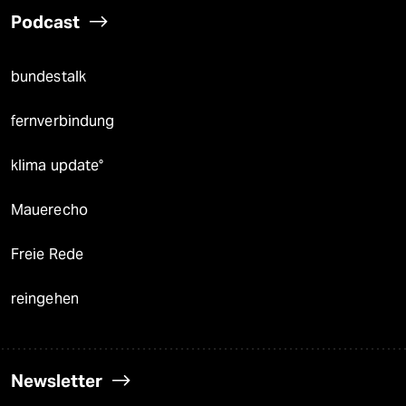
Podcast
bundestalk
fernverbindung
klima update°
Mauerecho
Freie Rede
reingehen
Newsletter