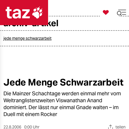

taz zahl ich
archiv-artikel

taz zahl ich
taz zahl ich
jede menge schwarzarbeit
themen
politik
öko
Jede Menge Schwarzarbeit
gesellschaft
Die Mainzer Schachtage werden einmal mehr vom
Weltranglistenzweiten Viswanathan Anand
kultur
dominiert. Der lässt nur einmal Gnade walten – im
Duell mit einem Rocker
sport
22.8.2006
0:00 Uhr
teilen