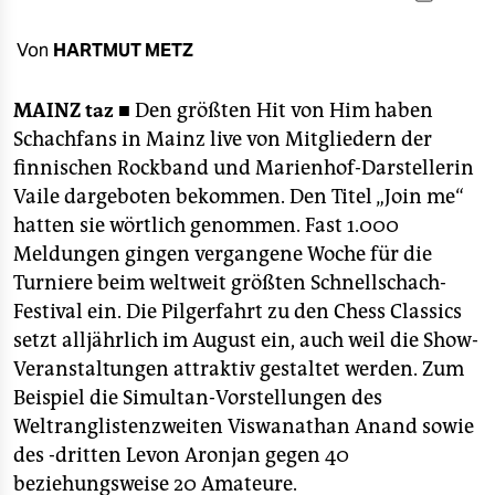
berlin
nord
Von
HARTMUT METZ
wahrheit
MAINZ
taz ■
Den größten Hit von Him haben
Schachfans in Mainz live von Mitgliedern der
verlag
finnischen Rockband und Marienhof-Darstellerin
verlag
Vaile dargeboten bekommen. Den Titel „Join me“
hatten sie wörtlich genommen. Fast 1.000
veranstaltungen
Meldungen gingen vergangene Woche für die
shop
Turniere beim weltweit größten Schnellschach-
Festival ein. Die Pilgerfahrt zu den Chess Classics
fragen & hilfe
setzt alljährlich im August ein, auch weil die Show-
unterstützen
Veranstaltungen attraktiv gestaltet werden. Zum
Beispiel die Simultan-Vorstellungen des
abo
Weltranglistenzweiten Viswanathan Anand sowie
des -dritten Levon Aronjan gegen 40
genossenschaft
beziehungsweise 20 Amateure.