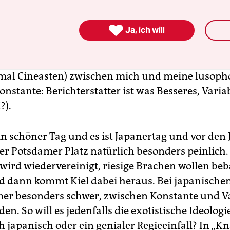
 ist das Wetter wunderbar und die international
listen kommen vorwiegend aus portugiesischsp

Ja, ich will
eider zwängen sich immer, wenn man sich an die
ätze setzt (vierte Reihe ganz links, mit Taxi zum Kl
he fettleibigen transpirierenden Cineasten oder
tmal Cineasten) zwischen mich und meine lusop
nstante: Berichterstatter ist was Besseres, Variab
?).
ein schöner Tag und es ist Japanertag und vor den
er Potsdamer Platz natürlich besonders peinlich. S
 wird wiedervereinigt, riesige Brachen wollen be
 dann kommt Kiel dabei heraus. Bei japanische
mmer besonders schwer, zwischen Konstante und V
en. So will es jedenfalls die exotistische Ideologie
ch japanisch oder ein genialer Regieeinfall? In „K