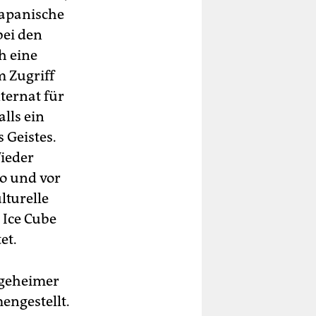
japanische
bei den
h eine
m Zugriff
nternat für
lls ein
 Geistes.
Wieder
o und vor
lturelle
 Ice Cube
et.
 geheimer
engestellt.