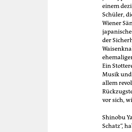
einem dezi
Schüler, d
Wiener Sän
japanische 
der Sicherh
Waisenknab
ehemaliger
Ein Stotte
Musik und 
allem revol
Rückzugste
vor sich, 
Shinobu Ya
Schatz“, h