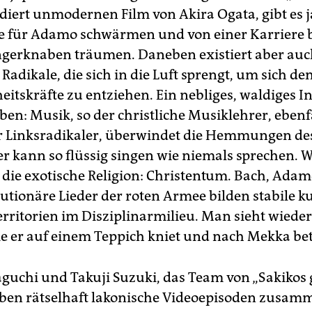
diert unmodernen Film von Akira Ogata, gibt es 
ie für Adamo schwärmen und von einer Karriere 
gerknaben träumen. Daneben existiert aber auc
Radikale, die sich in die Luft sprengt, um sich de
eitskräfte zu entziehen. Ein nebliges, waldiges I
en: Musik, so der christliche Musiklehrer, ebenfa
 Linksradikaler, überwindet die Hemmungen des
rer kann so flüssig singen wie niemals sprechen. 
die exotische Religion: Christentum. Bach, Adam
utionäre Lieder der roten Armee bilden stabile ku
rritorien im Disziplinarmilieu. Man sieht wieder
wie er auf einem Teppich kniet und nach Mekka bet
guchi und Takuji Suzuki, das Team von „Sakikos
aben rätselhaft lakonische Videoepisoden zusamm