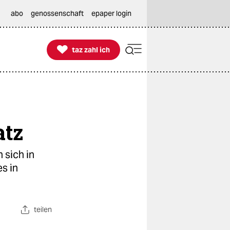
abo
genossenschaft
epaper login

taz zahl ich
taz zahl ich
atz
 sich in
s in
teilen