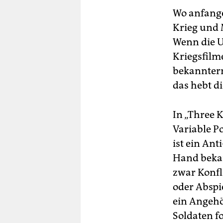
berlin
Wo anfange
nord
Krieg und 
Wenn die U
wahrheit
Kriegsfilm
verlag
bekannterm
das hebt d
verlag
veranstaltungen
In „Three K
shop
Variable P
ist ein Ant
fragen & hilfe
Hand bekan
unterstützen
zwar Konfl
oder Abspi
abo
ein Angehö
genossenschaft
Soldaten fo