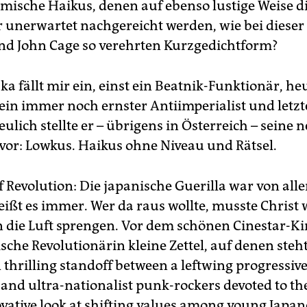
ilmische Haikus, denen auf ebenso lustige Weise d
r unerwartet nachgereicht werden, wie bei dieser
nd John Cage so verehrten Kurzgedichtform?
a fällt mir ein, einst ein Beatnik-Funktionär, he
in immer noch ernster Antiimperialist und letzt
ulich stellte er – übrigens in Österreich – seine 
vor: Lowkus. Haikus ohne Niveau und Rätsel.
 Revolution: Die japanische Guerilla war von alle
heißt es immer. Wer da raus wollte, musste Christ
n die Luft sprengen. Vor dem schönen Cinestar-Kin
sche Revolutionärin kleine Zettel, auf denen steht
 thrilling standoff between a leftwing progressiv
and ultra-nationalist punk-rockers devoted to th
novative look at shifting values among young Japan