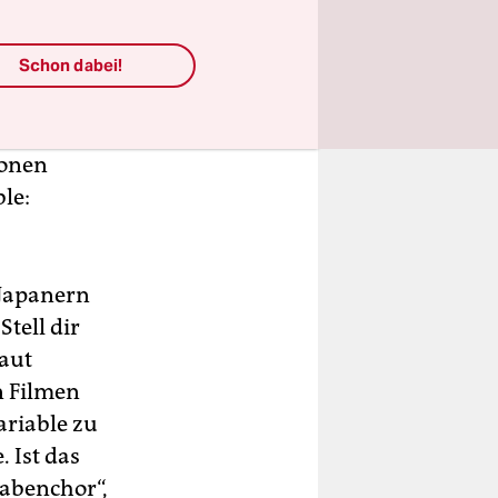
en
rachigen
Schon dabei!
 wirklich
o),
 Nur-Nerds
honen
le:
 Japanern
tell dir
baut
n Filmen
ariable zu
. Ist das
nabenchor“,