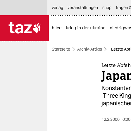
hautnavigation anspringen
hauptinhalt anspringen
footer anspringen
verlag
veranstaltungen
shop
fragen &
hitze
krieg in der ukraine
niedrigwa

taz zahl ich
taz zahl ich
Startseite
Archiv-Artikel
Letzte Abf
themen
politik
Letzte Abfah
Japa
öko
Konstanten 
gesellschaft
„Three King
japanische
kultur
sport
12.2.2000
0:00