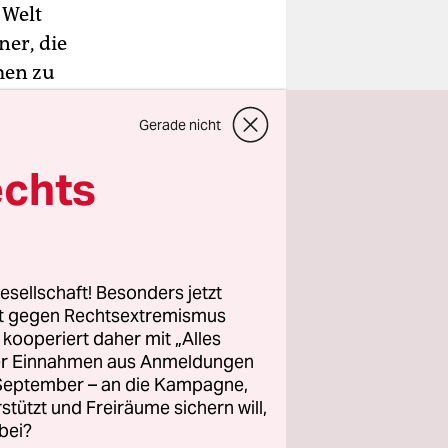
 Welt
ner, die
men zu
nern, aber
Gerade nicht
echts
Konstante:
n Leben
dann etwas
alles,
esellschaft! Besonders jetzt
er gibt es
rt gegen Rechtsextremismus
t aus wie
z kooperiert daher mit „Alles
ller Einnahmen aus Anmeldungen
Abteilungen
. September – an die Kampagne,
rstützt und Freiräume sichern will,
bei?