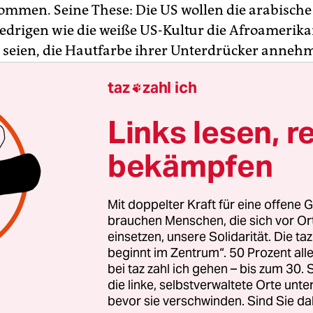
mmen. Seine These: Die US wollen die arabische
iedrigen wie die weiße US-Kultur die Afroamerika
 seien, die Hautfarbe ihrer Unterdrücker anneh
e Cube ist zwar einer von ihnen, von den Amerika
taz
zahl ich

it den Moslems.
Links lesen, r
er ja auch im wirklichen Leben ein Black Muslim. 
ssen im Film das tun, was sie auch im wirkliche
bekämpfen
ble: Wenn sie schon nicht ihre Kunst vorführen, 
zum Beispiel ihren Glauben. Man gewöhnt sich an 
Mit doppelter Kraft für eine offene G
so weiter: Potsdamer Platz nochmal. Konstante: Hi
brauchen Menschen, die sich vor O
. Variable: alles ist anders. Konstante: Alles sieh
einsetzen, unsere Solidarität. Die ta
beginnt im Zentrum“. 50 Prozent a
szentrum von Elberfeld. Variable: Saturns Jazz-
bei taz zahl ich gehen – bis zum 30
erdings auch immer schlechter.
die linke, selbstverwaltete Orte unte
bevor sie verschwinden. Sind Sie da