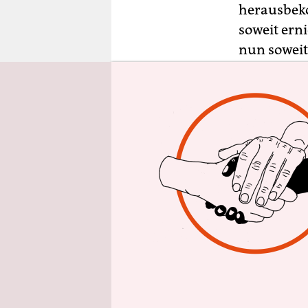
epaper login
herausbeko
soweit ern
nun soweit
wollen. Ic
er betet m
Dabei ist 
Musiker mü
tun. Varia
anderes – 
sogar und 
auch Saturn
das Einkau
werden neu