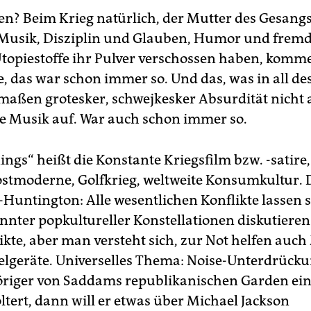
n? Beim Krieg natürlich, der Mutter des Gesangs
Musik, Disziplin und Glauben, Humor und fremd
topiestoffe ihr Pulver verschossen haben, komm
e, das war schon immer so. Und das, was in all de
aßen grotesker, schwejkesker Absurdität nicht 
ie Musik auf. War auch schon immer so.
ings“ heißt die Konstante Kriegsfilm bzw. -satire,
ostmoderne, Golfkrieg, weltweite Konsumkultur. 
i-Huntington: Alle wesentlichen Konflikte lassen 
nter popkultureller Konstellationen diskutieren
ikte, aber man versteht sich, zur Not helfen auc
elgeräte. Universelles Thema: Noise-Unterdrück
riger von Saddams republikanischen Garden ei
ltert, dann will er etwas über Michael Jackson