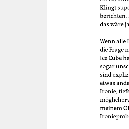
Klingt supe
berichten. 
das wäre j
Wenn alle 
die Frage n
Ice Cube h
sogar unsc
sind expliz
etwas ander
Ironie, ti
möglicherw
meinem Ohr 
Ironieprob