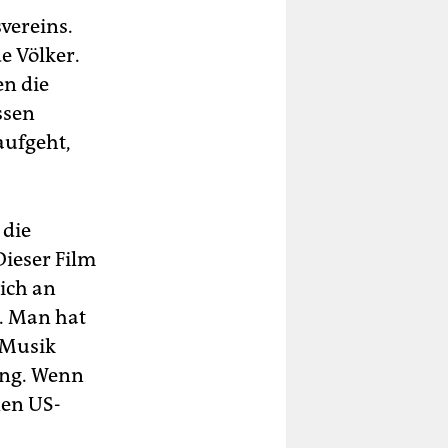
vereins.
e Völker.
en die
ssen
aufgeht,
 die
Dieser Film
sich an
. Man hat
h Musik
ung. Wenn
nen US-