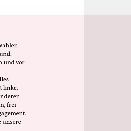
wahlen
sind.
h und vor
lles
 linke,
ür deren
n, frei
ngagement.
e unsere