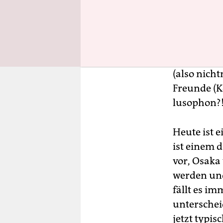
Heute aber
Filmjourna
Ländern. L
irresten Pl
irgendwelc
(also nich
Freunde (Ko
lusophon?!
Heute ist 
ist einem d
vor, Osaka
werden und
fällt es i
unterscheid
jetzt typis