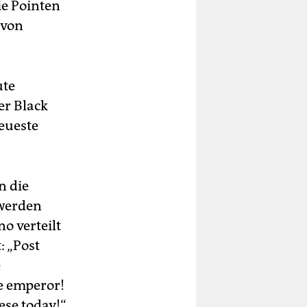
ie Pointen
 von
ute
er Black
neueste
n die
 werden
o verteilt
: „Post
e
e emperor!
ese today!“