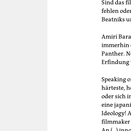
Sind das f
fehlen ode
Beatniks u
Amiri Barak
immerhin e
Panther. Ne
Erfindung 
Speaking of
härteste, 
oder sich i
eine japani
Ideology! A
filmmaker 
An (...) in