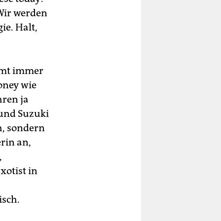
 Wir werden
ie. Halt,
mmt immer
ooney wie
hren ja
 und Suzuki
ch, sondern
rin an,
,
xotist in
isch.