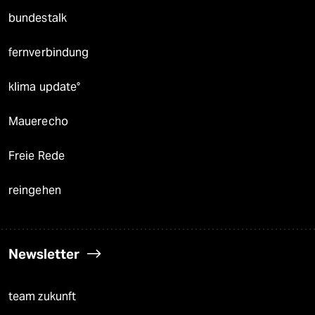
bundestalk
fernverbindung
klima update°
Mauerecho
Freie Rede
reingehen
Newsletter
team zukunft