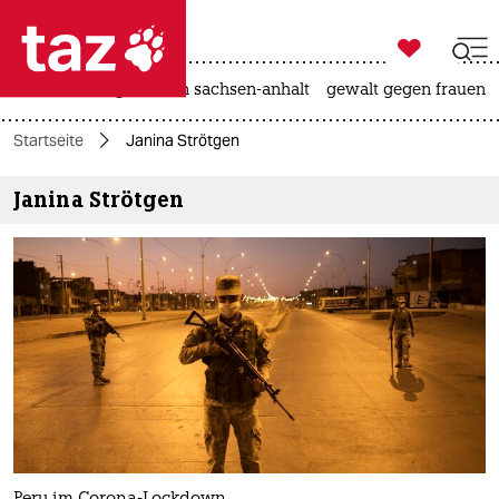

taz zahl ich
hitze
landtagswahl in sachsen-anhalt
gewalt gegen frauen

taz zahl ich
Startseite
Janina Strötgen
taz zahl ich
Janina Strötgen
themen
politik
öko
gesellschaft
kultur
sport