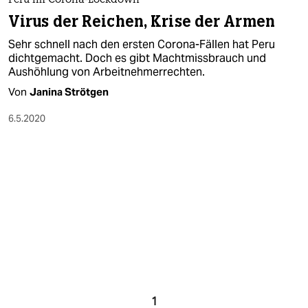
berlin
Peru im Corona-Lockdown
Virus der Reichen, Krise der Armen
nord
Sehr schnell nach den ersten Corona-Fällen hat Peru
dichtgemacht. Doch es gibt Machtmissbrauch und
wahrheit
Aushöhlung von Arbeitnehmerrechten.
verlag
Von
Janina Strötgen
6.5.2020
verlag
veranstaltungen
shop
fragen & hilfe
unterstützen
abo
genossenschaft
1