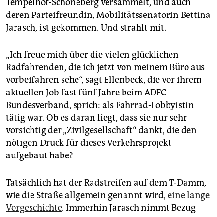
epaper login
Tempelhof-Schöneberg versammelt, und auch
deren Parteifreundin, Mobilitätssenatorin Bettina
Jarasch, ist gekommen. Und strahlt mit.
„Ich freue mich über die vielen glücklichen
Radfahrenden, die ich jetzt von meinem Büro aus
vorbeifahren sehe“, sagt Ellenbeck, die vor ihrem
aktuellen Job fast fünf Jahre beim ADFC
Bundesverband, sprich: als Fahrrad-Lobbyistin
tätig war. Ob es daran liegt, dass sie nur sehr
vorsichtig der „Zivilgesellschaft“ dankt, die den
nötigen Druck für dieses Verkehrsprojekt
aufgebaut habe?
Tatsächlich hat der Radstreifen auf dem T-Damm,
wie die Straße allgemein genannt wird,
eine lange
Vorgeschichte
. Immerhin Jarasch nimmt Bezug