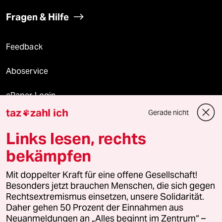
Fragen & Hilfe
Feedback
Aboservice
ePaper Login
taz
zahl ich
Gerade nicht

Downloads für Abonnierende
Links lesen, rechts
bekämpfen
© 2026 taz Verlags und Vertriebs GmbH
Alle Rechte vorbehalten. Bei rechtlichen Fragen oder für Genehmigungen
Mit doppelter Kraft für eine offene Gesellschaft!
wenden Sie sich bitte an
lizenzen@taz.de
Besonders jetzt brauchen Menschen, die sich gegen
Rechtsextremismus einsetzen, unsere Solidarität.
Daher gehen 50 Prozent der Einnahmen aus
Feedback
Redaktionsstatut
Kommune-Richtlinien
KI-
Neuanmeldungen an „Alles beginnt im Zentrum“ –