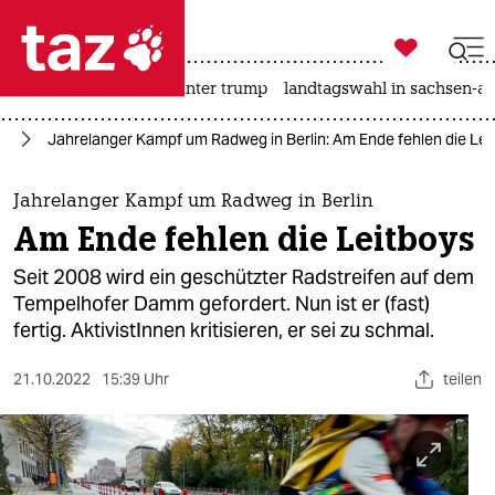

taz zahl ich
nahost-konflikt
usa unter trump
landtagswahl in sachsen-an

taz zahl ich
in
Jahrelanger Kampf um Radweg in Berlin: Am Ende fehlen die Lei
taz zahl ich
themen
Jahrelanger Kampf um Radweg in Berlin
Am Ende fehlen die Leitboys
politik
Seit 2008 wird ein geschützter Radstreifen auf dem
öko
Tempelhofer Damm gefordert. Nun ist er (fast)
fertig. AktivistInnen kritisieren, er sei zu schmal.
gesellschaft
21.10.2022
15:39 Uhr
teilen
kultur
sport