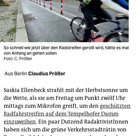
berlin
nord
wahrheit
verlag
So schnell wie jetzt über den Radstreifen gerollt wird, hätte es mal
verlag
von Anfang an gehen sollen
Foto: C. Prößer
veranstaltungen
Aus Berlin
Claudius Prößer
shop
fragen & hilfe
Saskia Ellenbeck strahlt mit der Herbstsonne um
die Wette, als sie am Freitag um Punkt zwölf Uhr
unterstützen
mittags zum Mikrofon greift, um den
geschützten
abo
Radfahrstreifen auf dem Tempelhofer Damm
einzuweihen
. Ein paar Dutzend RadaktivistInnen
genossenschaft
haben sich um die grüne Verkehrsstadträtin von