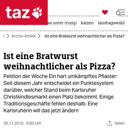

taz zahl ich
hitze
bergsteigen
usa unter trump
katzen
landtagswahl i

taz zahl ich
ite
Archiv-Artikel
Ist eine Bratwurst weihnachtlicher als Pizza?
taz zahl ich
themen
Ist eine Bratwurst
weihnachtlicher als Pizza?
politik
Petition der Woche Ein hart umkämpftes Pflaster:
öko
Seit diesem Jahr entscheidet ein Punktesystem
darüber, welcher Stand beim Karlsruher
gesellschaft
Christkindlesmarkt einen Platz bekommt. Einige
kultur
Traditionsgeschäfte fehlen deshalb. Eine
Karlsruherin will das jetzt ändern
sport
26.11.2016
0:00 Uhr
teilen