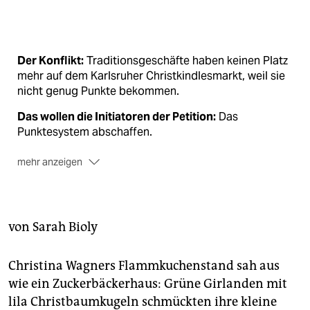
berlin
nord
Der Konflikt:
Traditionsgeschäfte haben keinen Platz
wahrheit
mehr auf dem Karlsruher Christkindlesmarkt, weil sie
nicht genug Punkte bekommen.
verlag
Das wollen die Initiatoren der Petition:
Das
verlag
Punktesystem abschaffen.
veranstaltungen
mehr anzeigen
shop
Das wollen sie nicht:
Willkür und neue Kriterien.
fragen & hilfe
Das wollen sie eigentlich:
Tradition bewahren.
von
Sarah Bioly
Zu finden unter:
unterstützen
www.petitionen24.com/v/44873891/N8JBGU
abo
Christina Wagners Flammkuchenstand sah aus
wie ein Zuckerbäckerhaus: Grüne Girlanden mit
genossenschaft
lila Christbaumkugeln schmückten ihre kleine