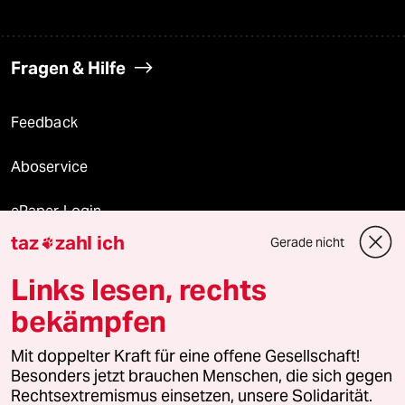
Fragen & Hilfe
Feedback
Aboservice
ePaper Login
taz
zahl ich
Gerade nicht

Downloads für Abonnierende
Links lesen, rechts
bekämpfen
© 2026 taz Verlags und Vertriebs GmbH
Mit doppelter Kraft für eine offene Gesellschaft!
Alle Rechte vorbehalten. Bei rechtlichen Fragen oder für Genehmigungen
wenden Sie sich bitte an
lizenzen@taz.de
Besonders jetzt brauchen Menschen, die sich gegen
Rechtsextremismus einsetzen, unsere Solidarität.