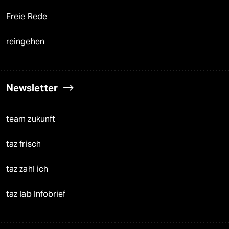
Freie Rede
reingehen
Newsletter
team zukunft
taz frisch
taz zahl ich
taz lab Infobrief