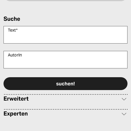
Suche
Text
*
AutorIn
Bitte füllen Sie alle Pflichtfelder (*) aus, um fortfahren zu können.
Erweitert
Experten