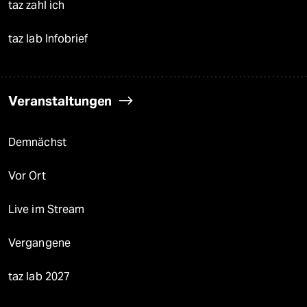
taz zahl ich
taz lab Infobrief
Veranstaltungen
Demnächst
Vor Ort
Live im Stream
Vergangene
taz lab 2027