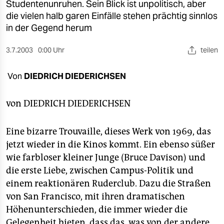
berlin
Studentenunruhen. Sein Blick ist unpolitisch, aber
die vielen halb garen Einfälle stehen prächtig sinnlos
nord
in der Gegend herum
wahrheit
3.7.2003
0:00 Uhr
teilen
verlag
Von
DIEDRICH DIEDERICHSEN
verlag
von
DIEDRICH DIEDERICHSEN
veranstaltungen
shop
Eine bizarre Trouvaille, dieses Werk von 1969, das
jetzt wieder in die Kinos kommt. Ein ebenso süßer
fragen & hilfe
wie farbloser kleiner Junge (Bruce Davison) und
unterstützen
die erste Liebe, zwischen Campus-Politik und
einem reaktionären Ruderclub. Dazu die Straßen
abo
von San Francisco, mit ihren dramatischen
genossenschaft
Höhenunterschieden, die immer wieder die
Gelegenheit bieten, dass das, was von der andere