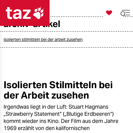

taz zahl ich
archiv-artikel

taz zahl ich
taz zahl ich
isolierten stilmitteln bei der arbeit zusehen
themen
politik
öko
Isolierten Stilmitteln bei
der Arbeit zusehen
gesellschaft
Irgendwas liegt in der Luft: Stuart Hagmans
kultur
„Strawberry Statement“ („Blutige Erdbeeren“)
sport
kommt wieder ins Kino. Der Film aus dem Jahre
1969 erzählt von den kalifornischen