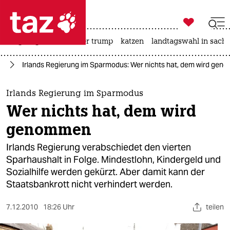

taz zahl ich
bergsteigen
usa unter trump
katzen
landtagswahl in sachs

taz zahl ich
ie
Irlands Regierung im Sparmodus: Wer nichts hat, dem wird ge
taz zahl ich
themen
Irlands Regierung im Sparmodus
Wer nichts hat, dem wird
politik
genommen
öko
Irlands Regierung verabschiedet den vierten
Sparhaushalt in Folge. Mindestlohn, Kindergeld und
gesellschaft
Sozialhilfe werden gekürzt. Aber damit kann der
Staatsbankrott nicht verhindert werden.
kultur
sport
7.12.2010
18:26 Uhr
teilen