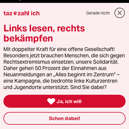
taz
zahl ich
Ceuta
Gerade nicht

Links lesen, rechts
Hitze
bekämpfen
Mit doppelter Kraft für eine offene Gesellschaft!
Verlag
Besonders jetzt brauchen Menschen, die sich gegen
Rechtsextremismus einsetzen, unsere Solidarität.
Daher gehen 50 Prozent der Einnahmen aus
Aktuelles
Neuanmeldungen an „Alles beginnt im Zentrum“ –
eine Kampagne, die bedrohte linke Kulturzentren
Hausblog
und Jugendorte unterstützt. Sind Sie dabei?
Die Seitenwende

Ja, ich will
Stellen
Schon dabei!
Presse