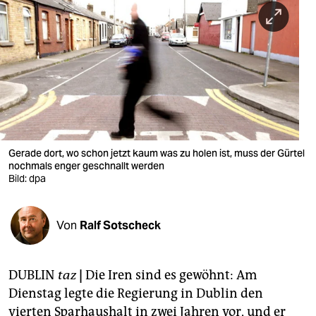
berlin
nord
wahrheit
verlag
verlag
veranstaltungen
Gerade dort, wo schon jetzt kaum was zu holen ist, muss der Gürtel
nochmals enger geschnallt werden
shop
Bild: dpa
fragen & hilfe
Von
Ralf Sotscheck
unterstützen
abo
DUBLIN
taz
|
Die Iren sind es gewöhnt: Am
genossenschaft
Dienstag legte die Regierung in Dublin den
vierten Sparhaushalt in zwei Jahren vor, und er