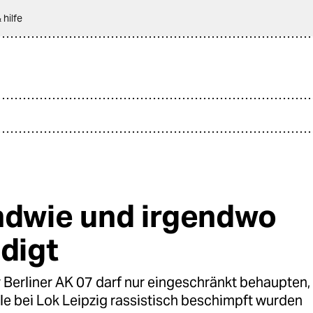
 hilfe
ndwie und irgendwo
idigt
Berliner AK 07 darf nur eingeschränkt behaupten,
lle bei Lok Leipzig rassistisch beschimpft wurden