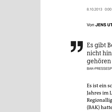
berlin
8.10.2013
0:00
nord
wahrheit
Von
JENS U
verlag
Es gibt 

verlag
nicht hi
veranstaltungen
gehören
shop
BAK-PRESSESP
fragen & hilfe
unterstützen
Es ist ein 
Jahres im 
abo
Regionallig
genossenschaft
(BAK) hatt