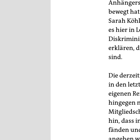
Anhängersc
bewegt hat
Sarah Köhl
es hier in 
Diskrimini
erklären, 
sind.
Die derzei
in den let
eigenen Re
hingegen m
Mitgliedsch
hin, dass 
fänden und
angehen wo