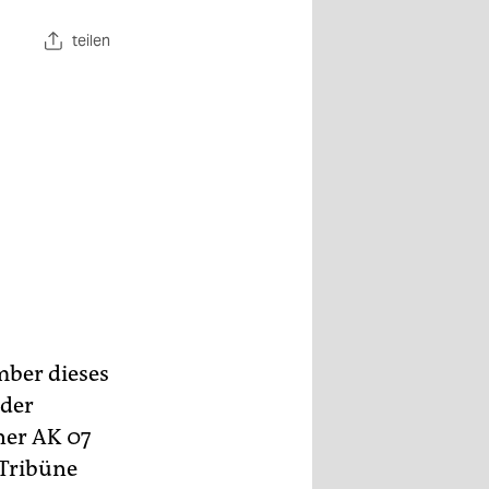
teilen
mber dieses
 der
iner AK 07
 Tribüne