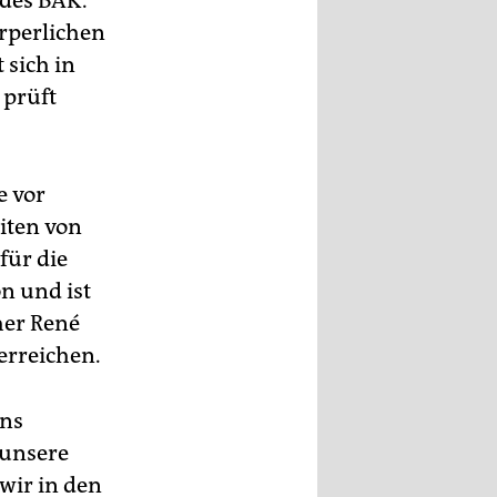
 des BAK.
örperlichen
 sich in
 prüft
e vor
iten von
für die
n und ist
her René
erreichen.
ans
 unsere
wir in den