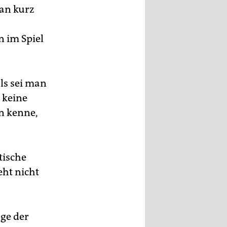
man kurz
n im Spiel
als sei man
 keine
in kenne,
tische
eht nicht
age der