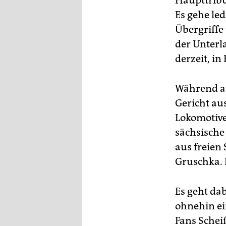
Haupttribü
Es gehe le
Übergriffe
der Unterl
derzeit, i
Während au
Gericht au
Lokomotive
sächsische
aus freien
Gruschka. F
Es geht da
ohnehin ei
Fans Schei