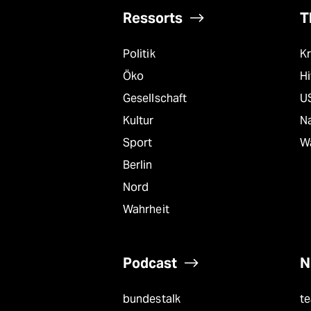
Ressorts
T
Politik
Kr
Öko
Hi
Gesellschaft
U
Kultur
Na
Sport
W
Berlin
Nord
Wahrheit
Podcast
N
bundestalk
t