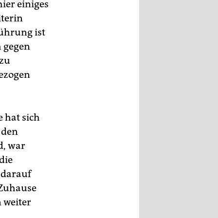
ier einiges
terin
ührung ist
h gegen
 zu
gezogen
 hat sich
 den
d, war
die
n darauf
 Zuhause
 weiter