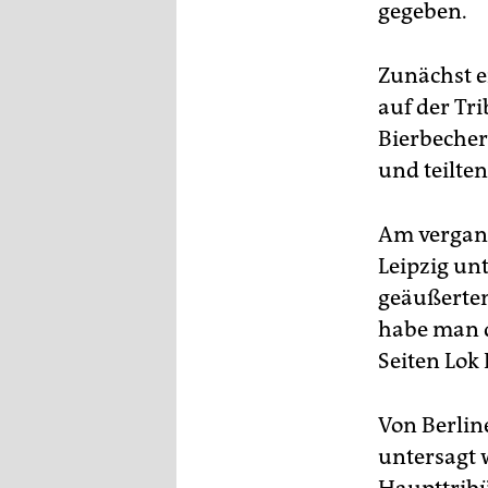
epaper login
gegeben.
Zunächst er
auf der Tr
Bierbeche
und teilten
Am vergang
Leipzig unt
geäußerten
habe man d
Seiten Lok 
Von Berline
untersagt 