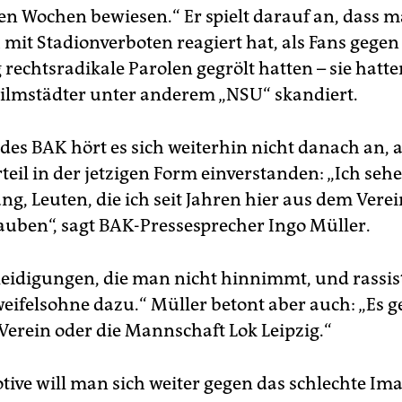
n Wochen bewiesen.“ Er spielt darauf an, dass 
 mit Stadionverboten reagiert hat, als Fans gegen
rechtsradikale Parolen gegrölt hatten – sie hatte
Filmstädter unter anderem „NSU“ skandiert.
des BAK hört es sich weiterhin nicht danach an, 
eil in der jetzigen Form einverstanden: „Ich sehe
g, Leuten, die ich seit Jahren hier aus dem Vere
lauben“, sagt BAK-Pressesprecher Ingo Müller.
eleidigungen, die man nicht hinnimmt, und rassis
eifelsohne dazu.“ Müller betont aber auch: „Es g
Verein oder die Mannschaft Lok Leipzig.“
tive will man sich weiter gegen das schlechte Im