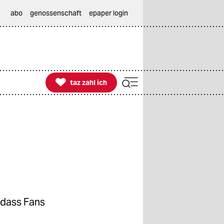
abo
genossenschaft
epaper login

taz zahl ich
taz zahl ich
 dass Fans