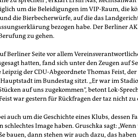
ne zu sprechen“, erklärt Ersin Nas, Rechtsanwalt
diglich um die Beleidigungen im VIP-Raum, die k
 und die Bierbecherwürfe, auf die das Landgericht
assungserklärung bezogen habe. Der Berliner AK
n Berufung zu gehen.
f Berliner Seite vor allem Vereinsverantwortlich
sgesagt hatten, fand sich unter den Zeugen auf Se
 Leipzig der CDU-Abgeordnete Thomas Feist, der 
 Hauptstadt im Bundestag sitzt. „Er war im Stadio
 Stücken auf uns zugekommen“, betont Lok-Sprec
eist war gestern für Rückfragen der taz nicht zu 
bei auch um die Geschichte eines Klubs, dessen F
n schlechtes Image haben. Gruschka sagt: „Wenn
ße bauen, dann stehen wir auch dazu, das haben 