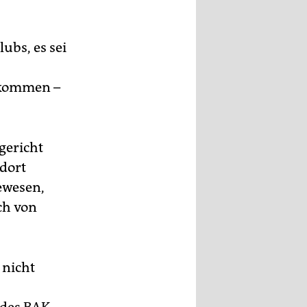
ubs, es sei
ekommen –
gericht
 dort
ewesen,
ch von
 nicht