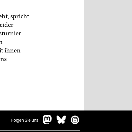
ht, spricht
eider
sturnier
n
it ihnen
ans
Folgen Sie uns