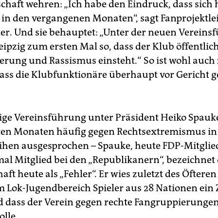
haft wehren: „Ich habe den Eindruck, dass sich h
 in den vergangenen Monaten“, sagt Fanprojektlei
er. Und sie behauptet: „Unter der neuen Vereinsf
Leipzig zum ersten Mal so, dass der Klub öffentlic
erung und Rassismus einsteht.“ So ist wohl auch
dass die Klubfunktionäre überhaupt vor Gericht 
tige Vereinsführung unter Präsident Heiko Spauke
zten Monaten häufig gegen Rechtsextremismus in
ihen ausgesprochen – Spauke, heute FDP-Mitglie
al Mitglied bei den „Republikanern“, bezeichnet 
aft heute als „Fehler“. Er wies zuletzt des Öftere
im Lok-Jugendbereich Spieler aus 28 Nationen ein
 dass der Verein gegen rechte Fangruppierungen
lle.