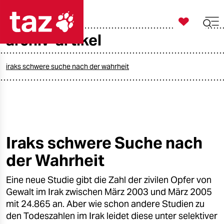

taz zahl ich
archiv-artikel

taz zahl ich
taz zahl ich
iraks schwere suche nach der wahrheit
themen
politik
öko
Iraks schwere Suche nach
der Wahrheit
gesellschaft
Eine neue Studie gibt die Zahl der zivilen Opfer von
kultur
Gewalt im Irak zwischen März 2003 und März 2005
sport
mit 24.865 an. Aber wie schon andere Studien zu
den Todeszahlen im Irak leidet diese unter selektiver