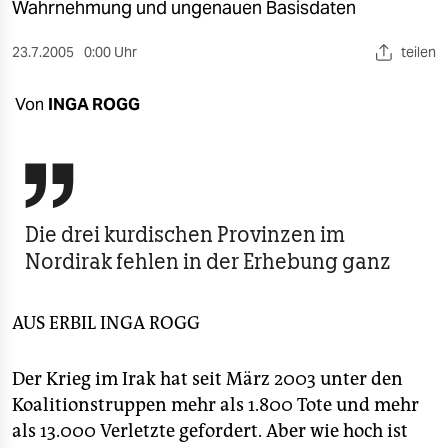
berlin
Wahrnehmung und ungenauen Basisdaten
nord
23.7.2005
0:00 Uhr
teilen
wahrheit
Von
INGA ROGG
verlag

verlag
veranstaltungen
Die drei kurdischen Provinzen im
shop
Nordirak fehlen in der Erhebung ganz
fragen & hilfe
AUS ERBIL
INGA ROGG
unterstützen
abo
Der Krieg im Irak hat seit März 2003 unter den
Koalitionstruppen mehr als 1.800 Tote und mehr
genossenschaft
als 13.000 Verletzte gefordert. Aber wie hoch ist