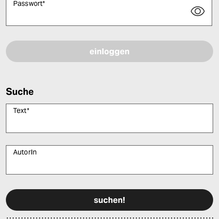
Passwort
*
Bitte füllen Sie alle Pflichtfelder (*) aus, um fortfahren zu können.
Suche
Text
*
AutorIn
Bitte füllen Sie alle Pflichtfelder (*) aus, um fortfahren zu können.