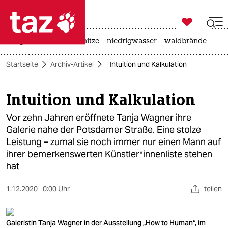

taz zahl ich
krieg in der ukraine
hitze
niedrigwasser
waldbrände

taz zahl ich
Startseite
Archiv-Artikel
Intuition und Kalkulation
taz zahl ich
themen
Intuition und Kalkulation
politik
Vor zehn Jahren eröffnete Tanja Wagner ihre
Galerie nahe der Potsdamer Straße. Eine stolze
öko
Leistung – zumal sie noch immer nur einen Mann auf
ihrer bemerkenswerten Künstler*innenliste stehen
gesellschaft
hat
kultur
1.12.2020
0:00 Uhr
teilen
sport
Galeristin Tanja Wagner in der Ausstellung „How to Human“, im