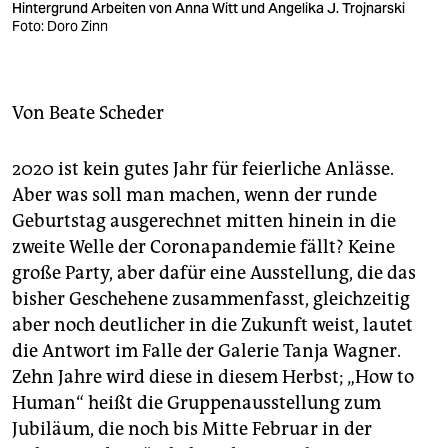
berlin
Hintergrund Arbeiten von Anna Witt und Angelika J. Trojnarski
Foto: Doro Zinn
nord
wahrheit
Von
Beate Scheder
verlag
2020 ist kein gutes Jahr für feierliche Anlässe.
verlag
Aber was soll man machen, wenn der runde
veranstaltungen
Geburtstag ausgerechnet mitten hinein in die
zweite Welle der Coronapandemie fällt? Keine
shop
große Party, aber dafür eine Ausstellung, die das
fragen & hilfe
bisher Geschehene zusammenfasst, gleichzeitig
aber noch deutlicher in die Zukunft weist, lautet
unterstützen
die Antwort im Falle der Galerie Tanja Wagner.
abo
Zehn Jahre wird diese in diesem Herbst; „How to
Human“ heißt die Gruppenausstellung zum
genossenschaft
Jubiläum, die noch bis Mitte Februar in der