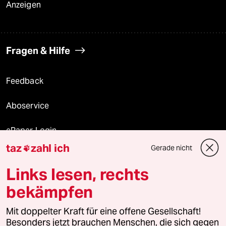
Anzeigen
Fragen & Hilfe
Feedback
Aboservice
ePaper Login
taz
zahl ich
Gerade nicht

Downloads für Abonnierende
Links lesen, rechts
bekämpfen
© 2026 taz Verlags und Vertriebs GmbH
Mit doppelter Kraft für eine offene Gesellschaft!
Alle Rechte vorbehalten. Bei rechtlichen Fragen oder für Genehmigungen
wenden Sie sich bitte an
lizenzen@taz.de
Besonders jetzt brauchen Menschen, die sich gegen