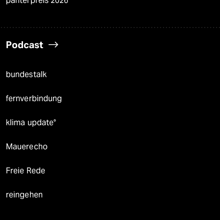
panterpreis 2026
Podcast
bundestalk
fernverbindung
klima update°
Mauerecho
Freie Rede
reingehen