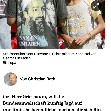
berlin
nord
wahrheit
verlag
verlag
veranstaltungen
Strafrechtlich nicht relevant: T-Shirts mit dem Konterfei von
Osama Bin Laden
Bild: dpa
shop
fragen & hilfe
Von
Christian Rath
unterstützen
abo
taz: Herr Griesbaum, will die
genossenschaft
Bundesanwaltschaft künftig Jagd auf
muslimische Jugendliche machen, die sich Bin-