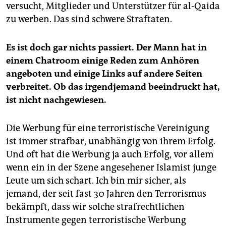
versucht, Mitglieder und Unterstützer für al-Qaida
dreijährigen Freiheitsstrafe. Er habe sich bin Ladens
Werben um neue Al-Qaida-Aktivisten zu eigen
zu werben. Das sind schwere Straftaten.
gemacht. Der Bundesgerichtshof bestätigte das
Urteil.
Es ist doch gar nichts passiert. Der Mann hat in
Die verbotene Werbung:
Seit 1976 steht die
einem Chatroom einige Reden zum Anhören
Mitgliedschaft in einer terroristischen Vereinigung
angeboten und einige Links auf andere Seiten
unter Strafe. Seit 2002 gilt dies auch für ausländische
verbreitet. Ob das irgendjemand beeindruckt hat,
Terrororganisationen. Geregelt ist das in den
ist nicht nachgewiesen.
Paragraphen 129a und 129b des Strafgesetzbuchs.
Wer nicht Mitglied ist, kann sich strafbar machen,
indem er die Terrorgruppe unterstützt oder für sie
Die Werbung für eine terroristische Vereinigung
wirbt. Seit einer rot-grünen Reform im Jahr 2002 ist
ist immer strafbar, unabhängig von ihrem Erfolg.
allerdings die bloße Sympathiewerbung nicht mehr
Und oft hat die Werbung ja auch Erfolg, vor allem
strafbar, sondern nur noch die Anwerbung von
wenn ein in der Szene angesehener Islamist junge
Mitgliedern. Die Bundesanwaltschaft wollte die
Leute um sich schart. Ich bin mir sicher, als
Sympathiewerbung als "Unterstützung" einer
terroristischen Vereinigung weiter verfolgen. Das hat
jemand, der seit fast 30 Jahren den Terrorismus
aber der Bundesgerichtshof 2007 verboten, weil es
bekämpft, dass wir solche strafrechtlichen
den Willen des Gesetzgebers missachte.
Instrumente gegen terroristische Werbung