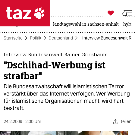

taz zahl ich
niedrigwasser
rente
landtagswahl in sachsen-anhalt
hybri

taz zahl ich
Startseite
Politik
Deutschland
Interview Bundesanwalt Rai
taz zahl ich
themen
Interview Bundesanwalt Rainer Griesbaum
"Dschihad-Werbung ist
politik
strafbar"
öko
Die Bundesanwaltschaft will islamistischen Terror
verstärkt über das Internet verfolgen. Wer Werbung
gesellschaft
für islamistische Organisationen macht, wird hart
bestraft.
kultur
sport
24.2.2009
2:00 Uhr
teilen