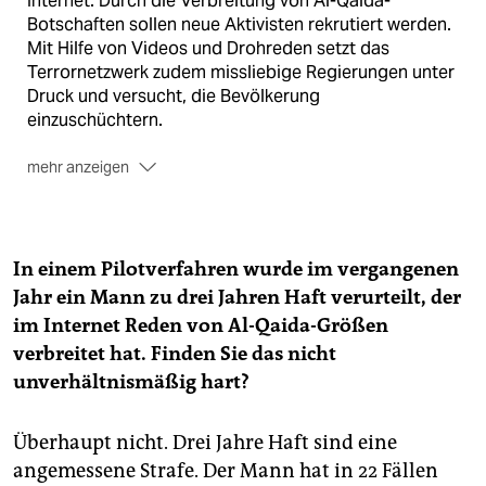
Internet. Durch die Verbreitung von Al-Qaida-
Botschaften sollen neue Aktivisten rekrutiert werden.
Mit Hilfe von Videos und Drohreden setzt das
Terrornetzwerk zudem missliebige Regierungen unter
Druck und versucht, die Bevölkerung
einzuschüchtern.
mehr anzeigen
Der Schreibtischtäter:
Der Iraker Ibrahim R. war
arbeitslos und saß den ganzen Tag in
Georgsmarienhütte an seinem Computer. Im frei
zugänglichen Chatroom "al Ansar Ansar al
In einem Pilotverfahren wurde im vergangenen
Mujaheddin" hörte er sich Botschaften von Ussama
Jahr ein Mann zu drei Jahren Haft verurteilt, der
Bin Laden und anderen Al-Qaida-Größen an.
im Internet Reden von Al-Qaida-Größen
Außerdem verbreitete er Links zu Webseiten, auf
verbreitet hat. Finden Sie das nicht
denen weitere Videos und Reden zu finden waren. Er
unverhältnismäßig hart?
hatte sich die Reden auf al-Qaida-nahen
Internetseiten selbstständig besorgt und ohne
Auftrag gehandelt. Für die Bundesanwaltschaft war er
Überhaupt nicht. Drei Jahre Haft sind eine
damit der erste überführte Cyber-Dschidhadist. Das
angemessene Strafe. Der Mann hat in 22 Fällen
Oberlandesgericht Celle bestrafte ihn mit einer