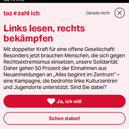
taz
zahl ich
Gerade nicht

Mehr taz Angebote
Links lesen, rechts
bekämpfen
Reisen
Mit doppelter Kraft für eine offene Gesellschaft!
Besonders jetzt brauchen Menschen, die sich gegen
Kantine
Rechtsextremismus einsetzen, unsere Solidarität.
Daher gehen 50 Prozent der Einnahmen aus
Shop
Neuanmeldungen an „Alles beginnt im Zentrum“ –
eine Kampagne, die bedrohte linke Kulturzentren
Anzeigen
und Jugendorte unterstützt. Sind Sie dabei?

Ja, ich will
Fragen & Hilfe
Schon dabei!