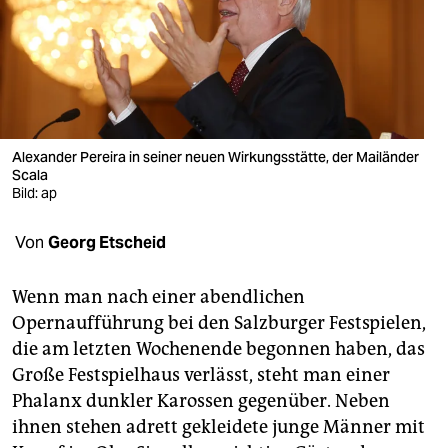
berlin
nord
wahrheit
verlag
Alexander Pereira in seiner neuen Wirkungsstätte, der Mailänder
verlag
Scala
Bild: ap
veranstaltungen
Von
Georg Etscheid
shop
fragen & hilfe
Wenn man nach einer abendlichen
Opernaufführung bei den Salzburger Festspielen,
unterstützen
die am letzten Wochenende begonnen haben, das
abo
Große Festspielhaus verlässt, steht man einer
Phalanx dunkler Karossen gegenüber. Neben
genossenschaft
ihnen stehen adrett gekleidete junge Männer mit