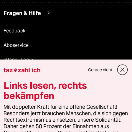
Fragen & Hilfe
Feedback
Aboservice
ePaper Login
taz
zahl ich
Gerade nicht

Downloads für Abonnierende
Links lesen, rechts
bekämpfen
© 2026 taz Verlags und Vertriebs GmbH
Alle Rechte vorbehalten. Bei rechtlichen Fragen oder für Genehmigungen
Mit doppelter Kraft für eine offene Gesellschaft!
wenden Sie sich bitte an
lizenzen@taz.de
Besonders jetzt brauchen Menschen, die sich gegen
Rechtsextremismus einsetzen, unsere Solidarität.
Daher gehen 50 Prozent der Einnahmen aus
Feedback
Redaktionsstatut
Kommune-Richtlinien
KI-